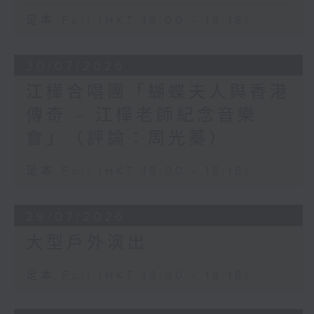
足本 Full (HKT 18:00 - 18:18)
30/07/2026
江樺合唱團「蝴蝶夫人與香港
傳奇 – 江樺老師紀念音樂
會」（評論：周光蓁）
足本 Full (HKT 18:00 - 18:18)
29/07/2026
大型戶外演出
足本 Full (HKT 18:00 - 18:18)