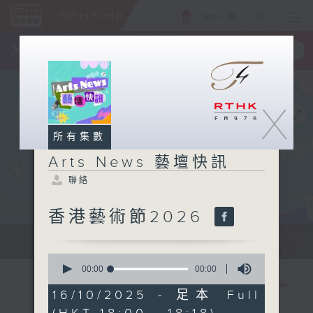
ENG
/
簡
×
全新 RTHK On The Go
取得
一手掌握 RTHK 電台、電視節目
X
所有集數
Arts News 藝壇快訊
聯絡
香港藝術節2026
本地及海外最快、最新的藝術資訊。
0
seconds
00:00
00:00
of
0
16/10/2025 - 足本 Full
seconds