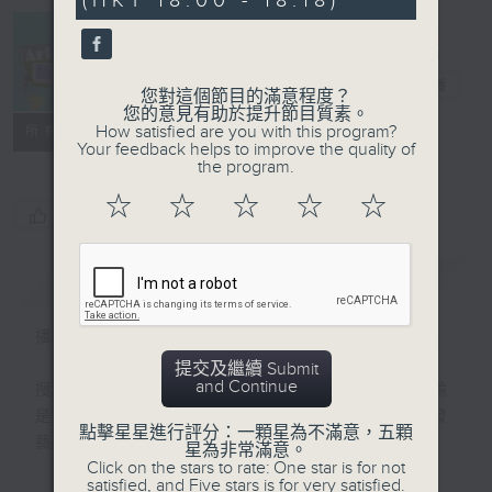
(HKT 18:00 - 18:18)
Arts News 藝
壇快訊
電台直播
您對這個節目的滿意程度？
您的意見有助於提升節目質素。
聯絡
How satisfied are you with this program?
所有集數
Your feedback helps to improve the quality of
the program.
☆
☆
☆
☆
☆
您喜歡這個節目嗎?
簡介
GIST
播出時間：逢星期一至五下午6時晚間新聞後
提交及繼續 Submit
and Continue
搜羅本地及海外最快、最新的藝術資訊；無論
是演出介紹、演後評論、一週重點節目、突發
點擊星星進行評分：一顆星為不滿意，五顆
藝壇消息或城中熱話，盡錄其中！
星為非常滿意。
Click on the stars to rate: One star is for not
satisfied, and Five stars is for very satisfied.