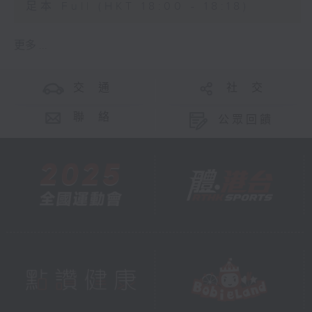
足本 Full (HKT 18:00 - 18:18)
更多 ...
交 通
社 交
聯 絡
公眾回饋