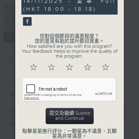
14/11/2025 - 足本 Full
seconds
(HKT 18:00 - 18:18)
Arts News 藝
壇快訊
電台直播
您對這個節目的滿意程度？
聯絡
所有集數
您的意見有助於提升節目質素。
How satisfied are you with this program?
Your feedback helps to improve the quality of
the program.
您喜歡這個節目嗎?
☆
☆
☆
☆
☆
簡介
GIST
播出時間：逢星期一至五下午6時晚間新聞後
搜羅本地及海外最快、最新的藝術資訊；無論
提交及繼續 Submit
是演出介紹、演後評論、一週重點節目、突發
and Continue
藝壇消息或城中熱話，盡錄其中！
點擊星星進行評分：一顆星為不滿意，五顆
星為非常滿意。