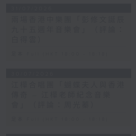
31/07/2026
兩場香港中樂團「彭修文誕辰
九十五週年音樂會」（評論：
白得雲）
足本 Full (HKT 18:00 - 18:18)
30/07/2026
江樺合唱團「蝴蝶夫人與香港
傳奇 – 江樺老師紀念音樂
會」（評論：周光蓁）
足本 Full (HKT 18:00 - 18:18)