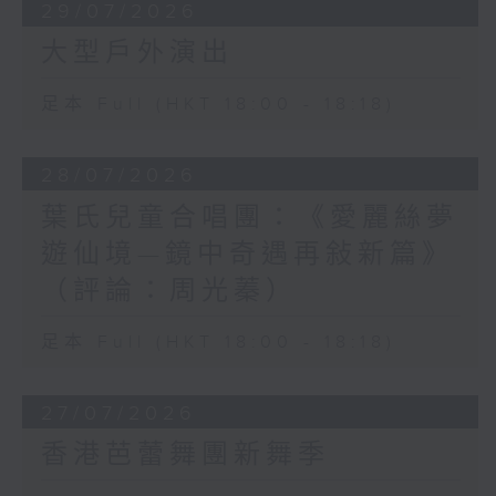
29/07/2026
大型戶外演出
足本 Full (HKT 18:00 - 18:18)
28/07/2026
葉氏兒童合唱團：《愛麗絲夢
遊仙境—鏡中奇遇再敍新篇》
（評論：周光蓁）
足本 Full (HKT 18:00 - 18:18)
27/07/2026
香港芭蕾舞團新舞季