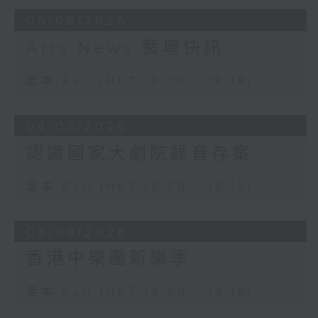
05/08/2026
Arts News 藝壇快訊
足本 Full (HKT 18:00 - 18:18)
04/08/2026
認識國家大劇院錄音存案
足本 Full (HKT 18:00 - 18:18)
03/08/2026
香港中樂團新樂季
足本 Full (HKT 18:00 - 18:18)