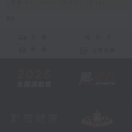
足本 Full (HKT 18:00 - 18:18)
更多 ...
交 通
社 交
聯 絡
公眾回饋