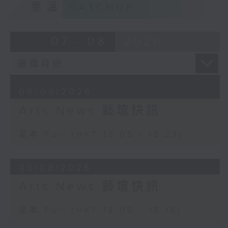
重溫
CATCHUP
07 - 08
2026
06/08/2026
Arts News 藝壇快訊
足本 Full (HKT 18:05 - 18:23)
05/08/2026
Arts News 藝壇快訊
足本 Full (HKT 18:00 - 18:18)