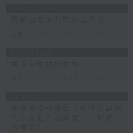
04/08/2026
認識國家大劇院錄音存案
足本 Full (HKT 18:00 - 18:18)
03/08/2026
香港中樂團新樂季
足本 Full (HKT 18:00 - 18:18)
31/07/2026
兩場香港中樂團「彭修文誕辰
九十五週年音樂會」（評論：
白得雲）