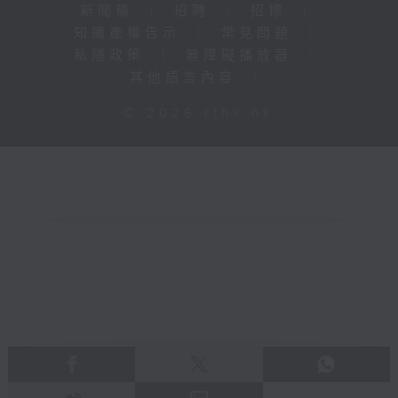
新聞稿
|
招聘
|
招標
|
知識產權告示
|
常見問題
|
私隱政策
|
無障礙播放器
|
其他語言內容
|
© 2026 rthk.hk