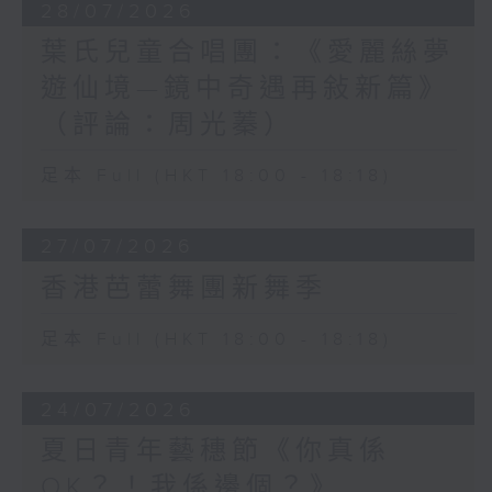
28/07/2026
葉氏兒童合唱團：《愛麗絲夢
遊仙境—鏡中奇遇再敍新篇》
（評論：周光蓁）
足本 Full (HKT 18:00 - 18:18)
27/07/2026
香港芭蕾舞團新舞季
足本 Full (HKT 18:00 - 18:18)
24/07/2026
夏日青年藝穗節《你真係
OK？！我係邊個？》