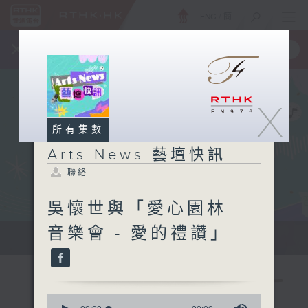
ENG
/
簡
×
全新 RTHK On The Go
取得
一手掌握 RTHK 電台、電視節目
X
所有集數
Arts News 藝壇快訊
聯絡
吳懷世與「愛心園林
音樂會 - 愛的禮讚」
本地及海外最快、最新的藝術資訊。
0