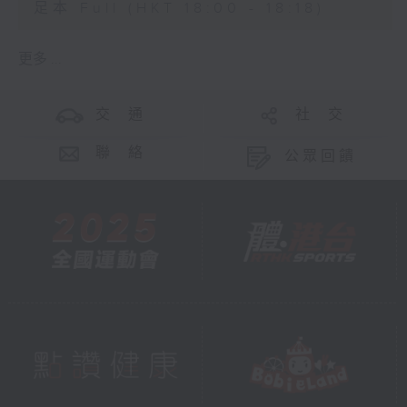
足本 Full (HKT 18:00 - 18:18)
更多 ...
交 通
社 交
聯 絡
公眾回饋