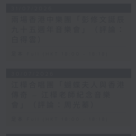
31/07/2026
兩場香港中樂團「彭修文誕辰
九十五週年音樂會」（評論：
白得雲）
足本 Full (HKT 18:00 - 18:18)
30/07/2026
江樺合唱團「蝴蝶夫人與香港
傳奇 – 江樺老師紀念音樂
會」（評論：周光蓁）
足本 Full (HKT 18:00 - 18:18)