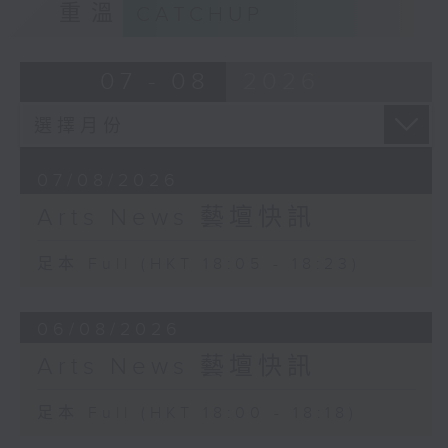
重溫
CATCHUP
07 - 08
2026
07/08/2026
Arts News 藝壇快訊
足本 Full (HKT 18:05 - 18:23)
06/08/2026
Arts News 藝壇快訊
足本 Full (HKT 18:00 - 18:18)