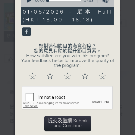
seconds
00:00
17:53
of
17
01/05/2026 - 足本 Full
minutes,
Arts News 藝
(HKT 18:00 - 18:18)
53
壇快訊
電台直播
seconds
聯絡
所有集數
您對這個節目的滿意程度？
您的意見有助於提升節目質素。
How satisfied are you with this program?
您喜歡這個節目嗎?
Your feedback helps to improve the quality of
the program.
☆
☆
☆
☆
☆
簡介
GIST
播出時間：逢星期一至五下午6時晚間新聞後
搜羅本地及海外最快、最新的藝術資訊；無論
是演出介紹、演後評論、一週重點節目、突發
提交及繼續 Submit
藝壇消息或城中熱話，盡錄其中！
and Continue