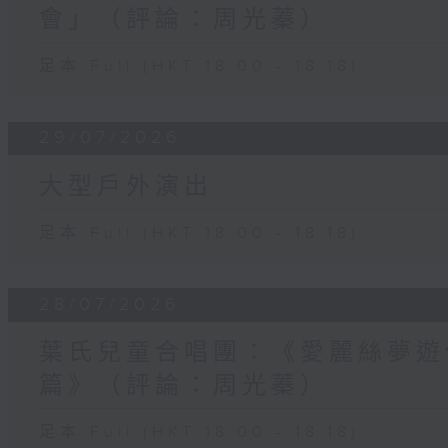
會」（評論：周光蓁）
足本 Full (HKT 18:00 - 18:18)
29/07/2026
大型戶外演出
足本 Full (HKT 18:00 - 18:18)
28/07/2026
葉氏兒童合唱團：《愛麗絲夢遊
篇》（評論：周光蓁）
足本 Full (HKT 18:00 - 18:18)