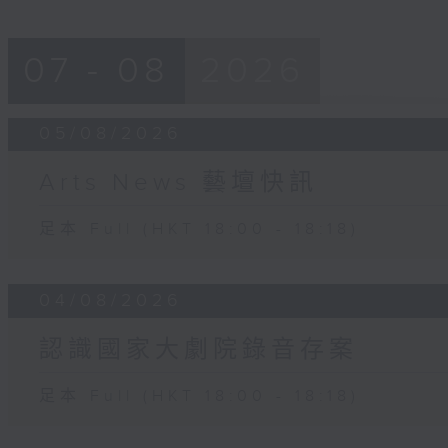
07 - 08
2026
05/08/2026
Arts News 藝壇快訊
足本 Full (HKT 18:00 - 18:18)
04/08/2026
認識國家大劇院錄音存案
足本 Full (HKT 18:00 - 18:18)