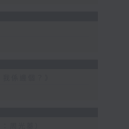
！我係邊個？》
論：周光蓁）