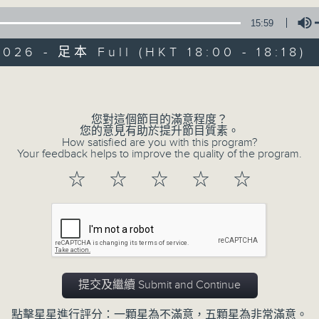
15:59
本地及海外最快、最新的藝術資訊。
026 - 足本 Full (HKT 18:00 - 18:18)
Volume
您對這個節目的滿意程度？
您的意見有助於提升節目質素。
Arts News 藝壇
How satisfied are you with this program?
Your feedback helps to improve the quality of the program.
聯絡
所有集數
☆
☆
☆
☆
☆
您喜歡這個節目嗎?
播出時間：逢星期一至五下午6時晚間新聞後
提交及繼續 Submit and Continue
點擊星星進行評分：一顆星為不滿意，五顆星為非常滿意。