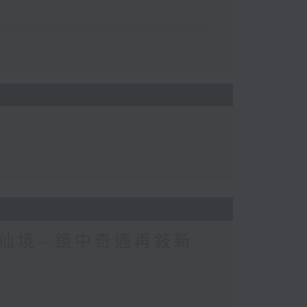
仙境—鏡中奇遇再敍新