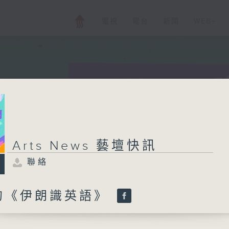
電視
電台
新聞
WEB+
Arts News 藝壇快訊
聯絡
的《伊朗識英語》