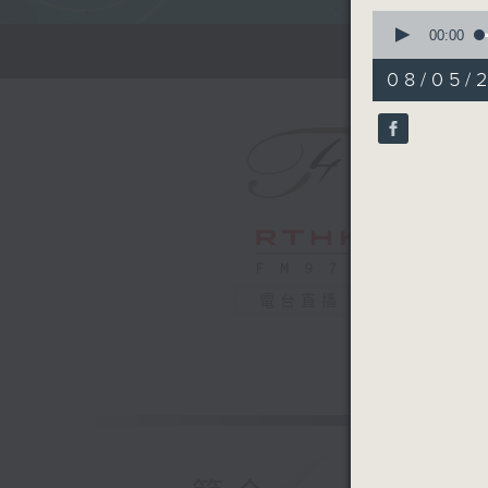
0
seconds
00:00
of
15
08/05/2
minutes,
59
seconds
90%
電台直播