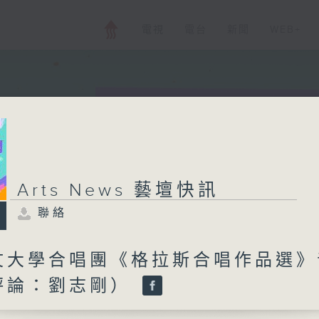
電視
電台
新聞
WEB+
Arts News 藝壇快訊
聯絡
文大學合唱團《格拉斯合唱作品選》
評論：劉志剛）