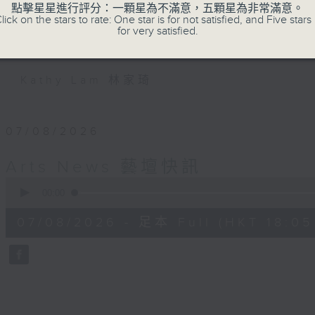
搜羅本地及海外最快、最新的藝術資訊；無
點擊星星進行評分：一顆星為不滿意，五顆星為非常滿意。
lick on the stars to rate: One star is for not satisfied, and Five stars 
目、突發藝壇消息或城中熱話，盡錄其中！
for very satisfied.
Kathy Lam 林家琦
07/08/2026
Arts News 藝壇快訊
0
seconds
00:00
of
17
07/08/2026 - 足本 Full (HKT 18:05 
minutes,
59
seconds
Volume
90%