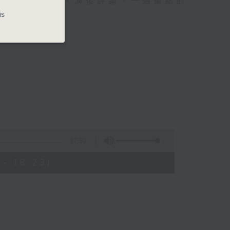
論是演出介紹、演後評論、一週重點節
is
17:59
- 18:23)