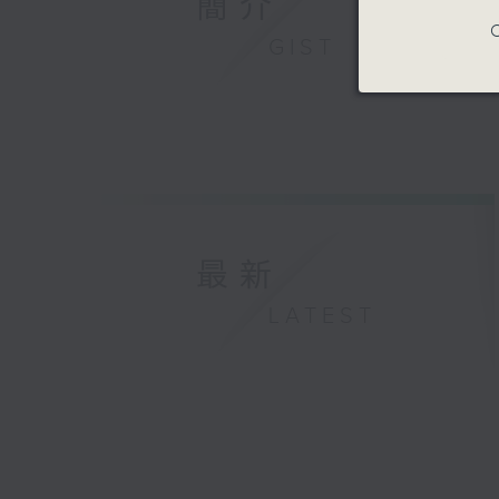
簡介
C
GIST
最新
LATEST