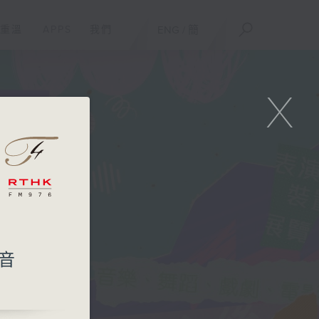
重溫
APPS
我們
ENG
/
簡
X
音