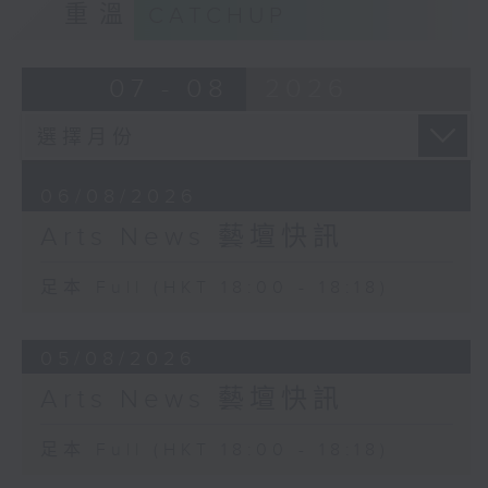
重溫
CATCHUP
07 - 08
2026
06/08/2026
Arts News 藝壇快訊
足本 Full (HKT 18:00 - 18:18)
05/08/2026
Arts News 藝壇快訊
足本 Full (HKT 18:00 - 18:18)