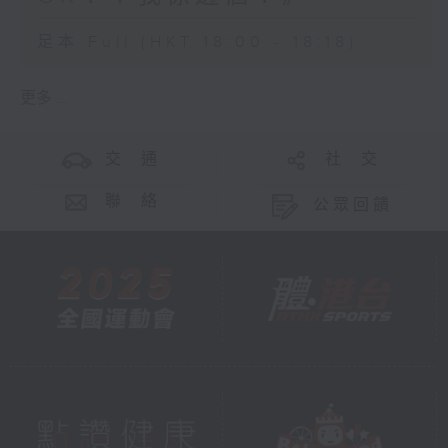
足本 Full (HKT 18:00 - 18:18)
更多 ...
交 通
社 交
聯 絡
公眾回饋