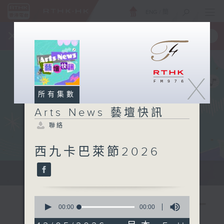
ENG
/
簡
×
全新 RTHK On The Go
取得
一手掌握 RTHK 電台、電視節目
X
所有集數
Arts News 藝壇快訊
聯絡
西九卡巴萊節2026
本地及海外最快、最新的藝術資訊。
0
seconds
00:00
00:00
of
0