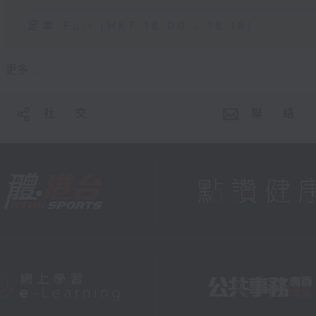
足本 Full (HKT 18:00 - 18:18)
更多 ...
社 交
聯 絡