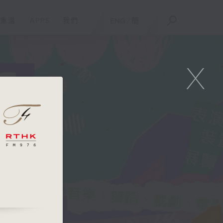
重溫
APPS
我們
ENG
/
簡
X