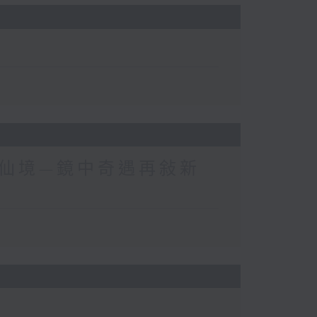
仙境—鏡中奇遇再敍新