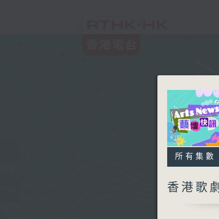
所有集數
香港歌