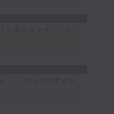
十五週年音樂會」（評
 – 江樺老師紀念音樂