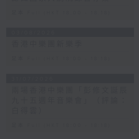
足本 Full (HKT 18:00 - 18:18)
03/08/2026
香港中樂團新樂季
足本 Full (HKT 18:00 - 18:18)
31/07/2026
兩場香港中樂團「彭修文誕辰
九十五週年音樂會」（評論：
白得雲）
足本 Full (HKT 18:00 - 18:18)