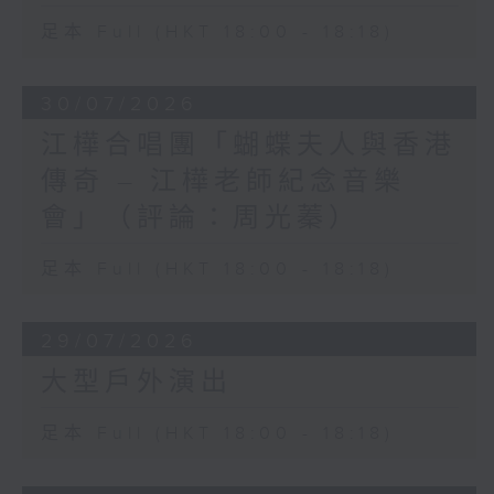
足本 Full (HKT 18:00 - 18:18)
30/07/2026
江樺合唱團「蝴蝶夫人與香港
傳奇 – 江樺老師紀念音樂
會」（評論：周光蓁）
足本 Full (HKT 18:00 - 18:18)
29/07/2026
大型戶外演出
足本 Full (HKT 18:00 - 18:18)