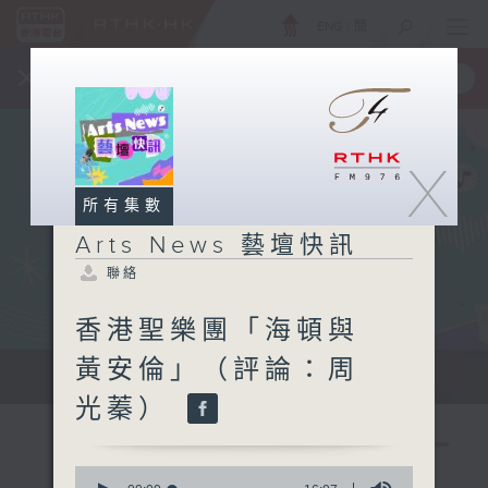
ENG
/
簡
×
全新 RTHK On The Go
取得
一手掌握 RTHK 電台、電視節目
X
所有集數
Arts News 藝壇快訊
聯絡
香港聖樂團「海頓與
黃安倫」（評論：周
本地及海外最快、最新的藝術資訊。
光蓁）
0