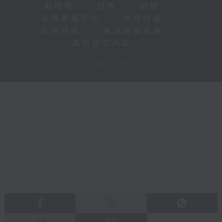
新聞稿
|
招聘
|
招標
|
知識產權告示
|
常見問題
|
私隱政策
|
無障礙播放器
|
其他語言內容
|
© 2026 rthk.hk