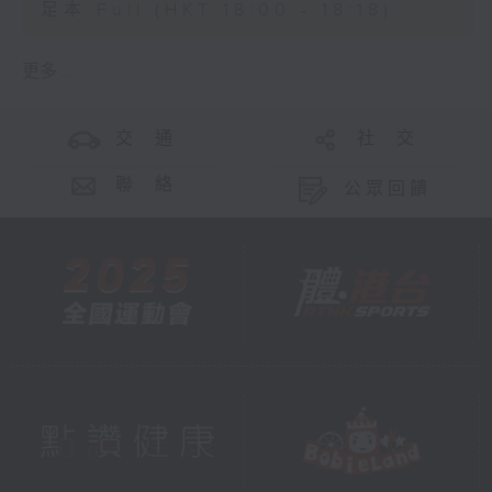
足本 Full (HKT 18:00 - 18:18)
更多 ...
交 通
社 交
聯 絡
公眾回饋