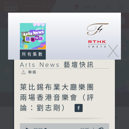
ENG
/
簡
×
全新 RTHK On The Go
取得
一手掌握 RTHK 電台、電視節目
X
所有集數
Arts News 藝壇快訊
聯絡
萊比錫布業大廳樂團
兩場香港音樂會（評
本地及海外最快、最新的藝術資訊。
論：劉志剛）
0