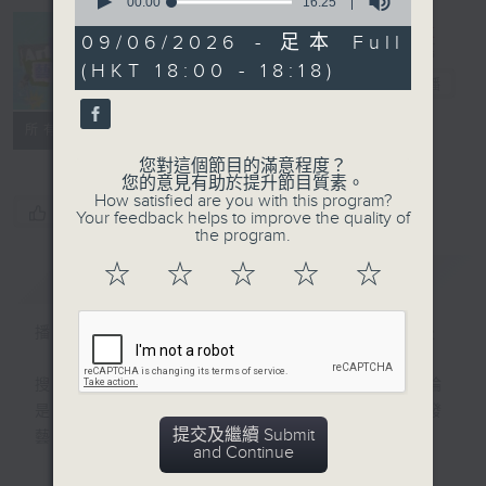
seconds
00:00
16:25
of
16
09/06/2026 - 足本 Full
minutes,
Arts News 藝
(HKT 18:00 - 18:18)
25
壇快訊
電台直播
seconds
聯絡
所有集數
您對這個節目的滿意程度？
您的意見有助於提升節目質素。
How satisfied are you with this program?
您喜歡這個節目嗎?
Your feedback helps to improve the quality of
the program.
☆
☆
☆
☆
☆
簡介
GIST
播出時間：逢星期一至五下午6時晚間新聞後
搜羅本地及海外最快、最新的藝術資訊；無論
是演出介紹、演後評論、一週重點節目、突發
提交及繼續 Submit
藝壇消息或城中熱話，盡錄其中！
and Continue