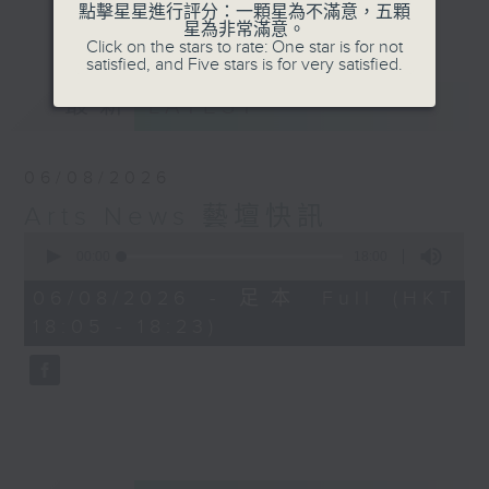
點擊星星進行評分：一顆星為不滿意，五顆
更多...
星為非常滿意。
Kathy Lam 林家琦
Click on the stars to rate: One star is for not
satisfied, and Five stars is for very satisfied.
最新
LATEST
06/08/2026
Arts News 藝壇快訊
0
seconds
00:00
18:00
of
18
06/08/2026 - 足本 Full (HKT
minutes,
18:05 - 18:23)
0
seconds