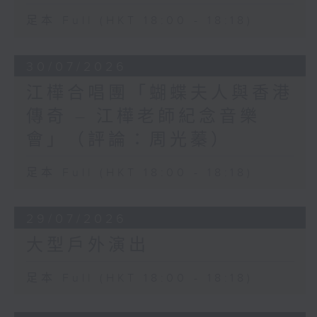
足本 Full (HKT 18:00 - 18:18)
30/07/2026
江樺合唱團「蝴蝶夫人與香港
傳奇 – 江樺老師紀念音樂
會」（評論：周光蓁）
足本 Full (HKT 18:00 - 18:18)
29/07/2026
大型戶外演出
足本 Full (HKT 18:00 - 18:18)