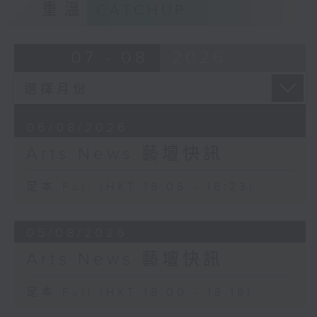
重溫
CATCHUP
07 - 08
2026
06/08/2026
Arts News 藝壇快訊
足本 Full (HKT 18:05 - 18:23)
05/08/2026
Arts News 藝壇快訊
足本 Full (HKT 18:00 - 18:18)