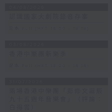
04/08/2026
認識國家大劇院錄音存案
足本 Full (HKT 18:00 - 18:18)
03/08/2026
香港中樂團新樂季
足本 Full (HKT 18:00 - 18:18)
31/07/2026
兩場香港中樂團「彭修文誕辰
九十五週年音樂會」（評論：
白得雲）