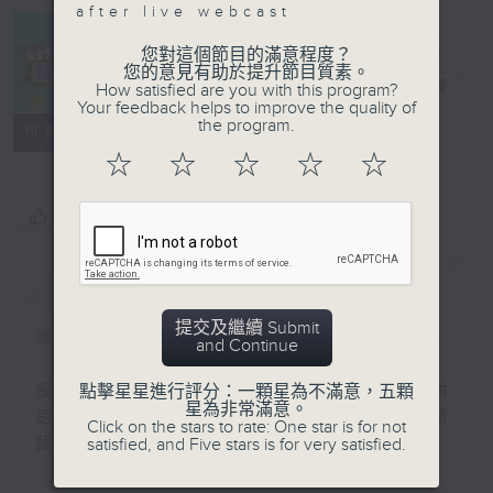
after live webcast
您對這個節目的滿意程度？
Arts News 藝
您的意見有助於提升節目質素。
壇快訊
電台直播
How satisfied are you with this program?
Your feedback helps to improve the quality of
the program.
聯絡
所有集數
☆
☆
☆
☆
☆
您喜歡這個節目嗎?
簡介
GIST
提交及繼續 Submit
播出時間：逢星期一至五下午6時晚間新聞後
and Continue
搜羅本地及海外最快、最新的藝術資訊；無論
點擊星星進行評分：一顆星為不滿意，五顆
星為非常滿意。
是演出介紹、演後評論、一週重點節目、突發
Click on the stars to rate: One star is for not
藝壇消息或城中熱話，盡錄其中！
satisfied, and Five stars is for very satisfied.