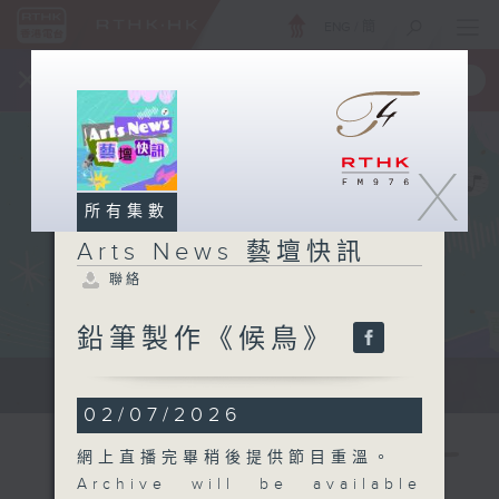
ENG
/
簡
×
全新 RTHK On The Go
取得
一手掌握 RTHK 電台、電視節目
X
所有集數
Arts News 藝壇快訊
聯絡
鉛筆製作《候鳥》
本地及海外最快、最新的藝術資訊。
02/07/2026
網上直播完畢稍後提供節目重溫。
Archive will be available