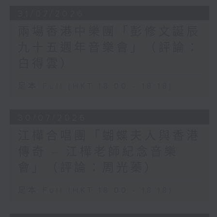
31/07/2026
兩場香港中樂團「彭修文誕辰
九十五週年音樂會」（評論：
白得雲）
足本 Full (HKT 18:00 - 18:18)
30/07/2026
江樺合唱團「蝴蝶夫人與香港
傳奇 – 江樺老師紀念音樂
會」（評論：周光蓁）
足本 Full (HKT 18:00 - 18:18)