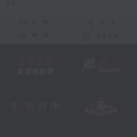
更多 ...
交 通
社 交
聯 絡
公眾回饋