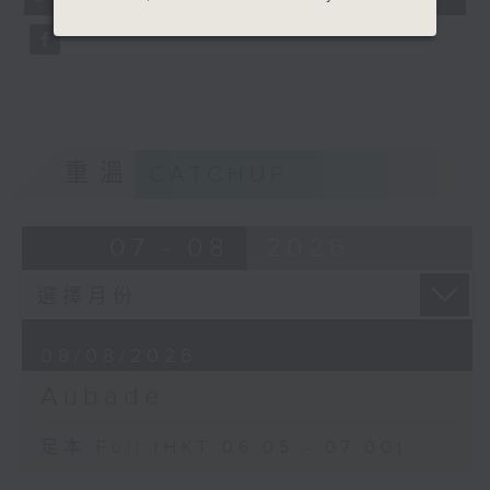
seconds
重溫
CATCHUP
07 - 08
2026
08/08/2026
Aubade
足本 Full (HKT 06:05 - 07:00)