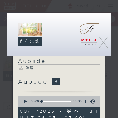
ENG
/
簡
×
全新 RTHK On The Go
取得
一手掌握 RTHK 電台、電視節目
X
所有集數
Aubade
聯絡
Aubade
電台直播
所有集數
Aubade
聯絡
0
seconds
00:00
55:00
of
您喜歡這個節目嗎?
55
09/11/2025 - 足本 Full
minutes,