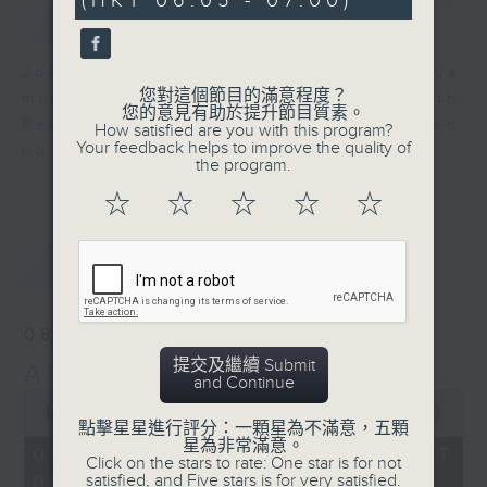
(HKT 06:05 - 07:00)
0
簡介
GIST
seconds
Join us for an hour of luminous
您對這個節目的滿意程度？
music every morning at 6 am with
您的意見有助於提升節目質素。
Radio 4 ’ s Aubade - it’ ll brighten
How satisfied are you with this program?
Your feedback helps to improve the quality of
up your day.
the program.
☆
☆
☆
☆
☆
最新
LATEST
08/08/2026
提交及繼續 Submit
Aubade
and Continue
0
seconds
00:00
55:00
點擊星星進行評分：一顆星為不滿意，五顆
of
星為非常滿意。
55
08/08/2026 - 足本 Full (HKT
Click on the stars to rate: One star is for not
minutes,
satisfied, and Five stars is for very satisfied.
06:05 - 07:00)
0