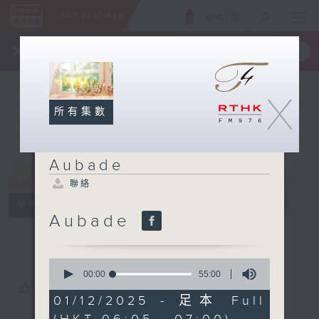
ENG
/
簡
×
全新 RTHK On The Go
取得
一手掌握 RTHK 電台、電視節目
X
所有集數
Aubade
聯絡
Aubade
電台直播
所有集數
Aubade
聯絡
0
seconds
00:00
55:00
of
您喜歡這個節目嗎?
55
01/12/2025 - 足本 Full
minutes,