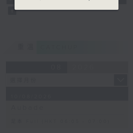
seconds
重溫
CATCHUP
08
2026
10/08/2026
Aubade
足本 Full (HKT 06:05 - 07:00)