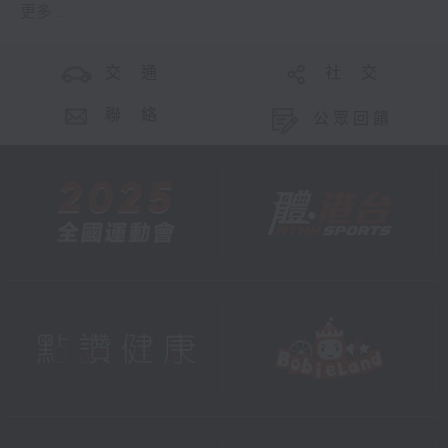
更多 ...
交 通
社 交
聯 絡
公眾回饋