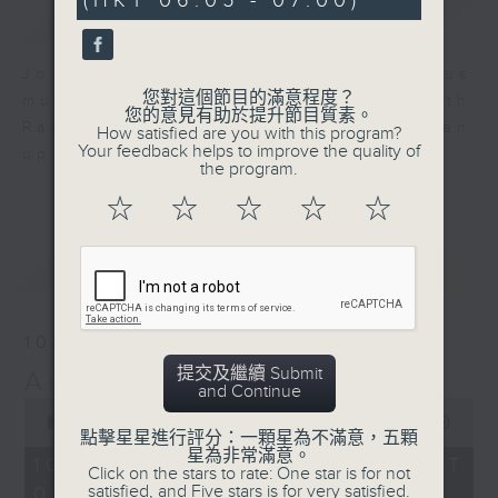
(HKT 06:05 - 07:00)
0
簡介
GIST
seconds
Join us for an hour of luminous
您對這個節目的滿意程度？
music every morning at 6 am with
您的意見有助於提升節目質素。
Radio 4 ’ s Aubade - it’ ll brighten
How satisfied are you with this program?
Your feedback helps to improve the quality of
up your day.
the program.
☆
☆
☆
☆
☆
最新
LATEST
10/08/2026
提交及繼續 Submit
Aubade
and Continue
0
seconds
00:00
55:00
點擊星星進行評分：一顆星為不滿意，五顆
of
星為非常滿意。
55
10/08/2026 - 足本 Full (HKT
Click on the stars to rate: One star is for not
minutes,
satisfied, and Five stars is for very satisfied.
06:05 - 07:00)
0