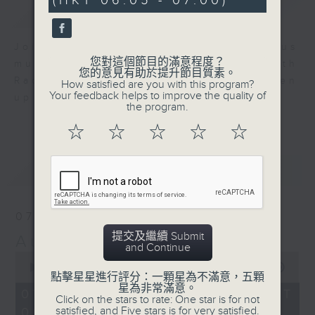
(HKT 06:05 - 07:00)
0
簡介
GIST
seconds
Join us for an hour of luminous
您對這個節目的滿意程度？
music every morning at 6 am with
您的意見有助於提升節目質素。
Radio 4 ’ s Aubade - it’ ll brighten
How satisfied are you with this program?
Your feedback helps to improve the quality of
up your day.
the program.
☆
☆
☆
☆
☆
最新
LATEST
07/08/2026
提交及繼續 Submit
Aubade
and Continue
0
seconds
00:00
54:59
點擊星星進行評分：一顆星為不滿意，五顆
of
星為非常滿意。
54
07/08/2026 - 足本 Full (HKT
Click on the stars to rate: One star is for not
minutes,
satisfied, and Five stars is for very satisfied.
06:05 - 07:00)
59