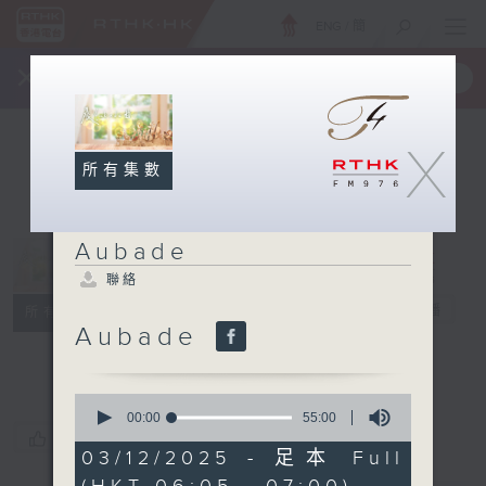
ENG
/
簡
×
全新 RTHK On The Go
取得
一手掌握 RTHK 電台、電視節目
X
所有集數
Aubade
聯絡
Aubade
電台直播
所有集數
Aubade
聯絡
0
seconds
00:00
55:00
of
您喜歡這個節目嗎?
55
03/12/2025 - 足本 Full
minutes,