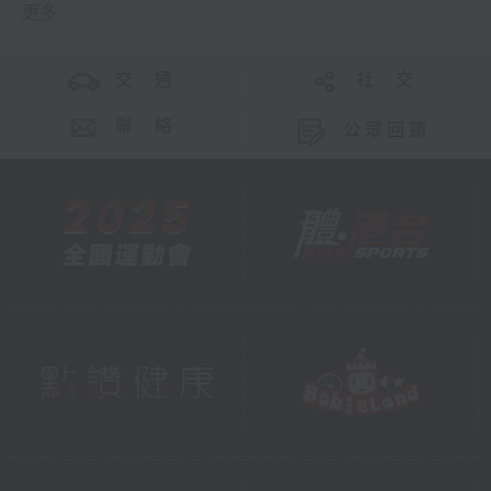
更多 ...
交 通
社 交
聯 絡
公眾回饋