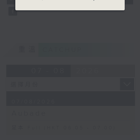
seconds
重溫
CATCHUP
07 - 08
2026
07/08/2026
Aubade
足本 Full (HKT 06:05 - 07:00)