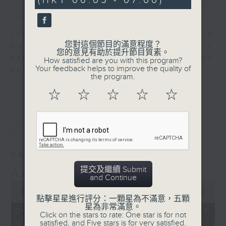
(HKT 06:05 - 07:00)
0
簡介
GIST
seconds
Join us for an hour of luminous
您對這個節目的滿意程度？
music every morning at 6 am with
您的意見有助於提升節目質素。
Radio 4 ’ s Aubade - it’ ll brighten
How satisfied are you with this program?
Your feedback helps to improve the quality of
up your day.
the program.
☆
☆
☆
☆
☆
最新
LATEST
06/08/2026
提交及繼續 Submit
Aubade
and Continue
0
seconds
00:00
55:00
點擊星星進行評分：一顆星為不滿意，五顆
of
星為非常滿意。
55
06/08/2026 - 足本 Full (HKT
Click on the stars to rate: One star is for not
minutes,
satisfied, and Five stars is for very satisfied.
06:05 - 07:00)
0