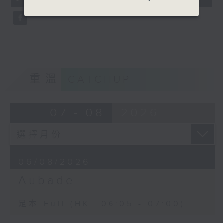
seconds
重溫
CATCHUP
07 - 08
2026
06/08/2026
Aubade
足本 Full (HKT 06:05 - 07:00)