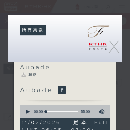
ENG
/
簡
×
全新 RTHK On The Go
取得
一手掌握 RTHK 電台、電視節目
所有集數
X
Aubade
所有集數
聯絡
Aubade
電台直播
Aubade
聯絡
0
seconds
00:00
55:00
of
您喜歡這個節目嗎?
55
11/02/2026 - 足本 Full
minutes,