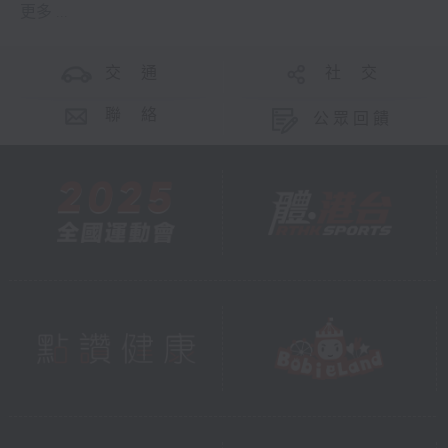
更多 ...
交 通
社 交
聯 絡
公眾回饋