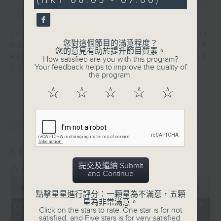
(HKT 06:05 - 07:00)
簡介
GIST
Join us for an hour of luminous
您對這個節目的滿意程度？
music every morning at 6 am with
您的意見有助於提升節目質素。
Radio 4 ’ s Aubade - it’ ll brighten
How satisfied are you with this program?
Your feedback helps to improve the quality of
up your day.
the program.
☆
☆
☆
☆
☆
最新
LATEST
09/08/2026
提交及繼續 Submit
Aubade
and Continue
0
seconds
00:00
55:00
點擊星星進行評分：一顆星為不滿意，五顆
of
星為非常滿意。
55
09/08/2026 - 足本 Full (HKT
Click on the stars to rate: One star is for not
minutes,
satisfied, and Five stars is for very satisfied.
06:05 - 07:00)
0