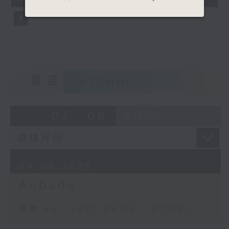
seconds
重溫
CATCHUP
07 - 08
2026
09/08/2026
Aubade
足本 Full (HKT 06:05 - 07:00)