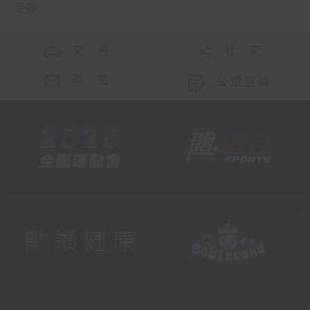
更多 ...
交 通
社 交
聯 絡
公眾回饋