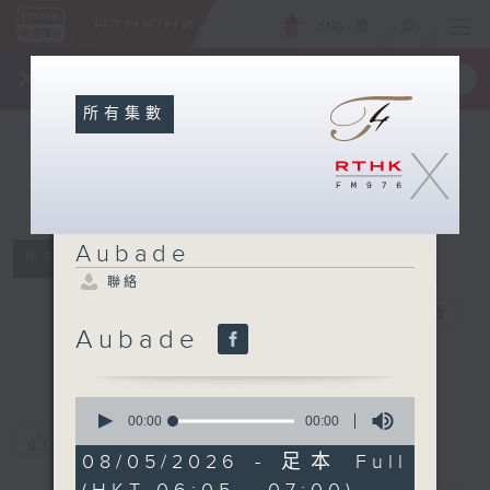
ENG
/
簡
×
全新 RTHK On The Go
取得
一手掌握 RTHK 電台、電視節目
所有集數
X
Aubade
所有集數
聯絡
Aubade
電台直播
Aubade
聯絡
0
seconds
00:00
00:00
of
您喜歡這個節目嗎?
0
08/05/2026 - 足本 Full
seconds