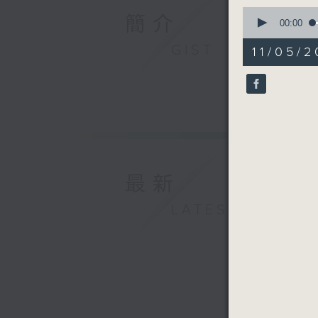
0
簡介
seconds
00:00
of
55
GIST
11/05/2
minutes,
0
seconds
90%
最新
LATEST