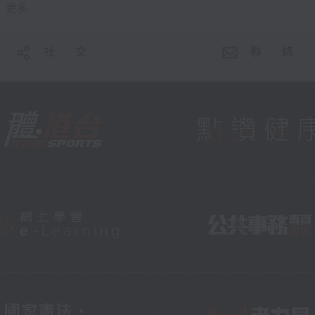
更多 ...
社 交
聯 絡