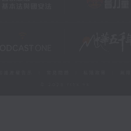
知識產權告示
|
常見問題
|
私隱政策
|
無
© 2026 rthk.hk