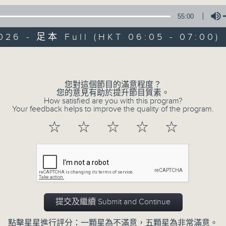
Radio 4 ’ s Aubade - it’ ll brighten 
55:00
026 - 足本 Full (HKT 06:05 - 07:00)
Volume
您對這個節目的滿意程度？
您的意見有助於提升節目質素。
09/08/2026
How satisfied are you with this program?
Your feedback helps to improve the quality of the program.
Aubade
☆
☆
☆
☆
☆
0
seconds
00:00
of
55
09/08/2026 - 足本 Full (HKT 06:05
minutes,
0
seconds
Volume
90%
提交及繼續 Submit and Continue
點擊星星進行評分：一顆星為不滿意，五顆星為非常滿意。