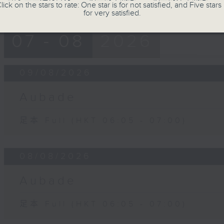
lick on the stars to rate: One star is for not satisfied, and Five stars 
for very satisfied.
07 - 08
2026
09/08/2026
Aubade
足本 Full (HKT 06:05 - 07:00)
08/08/2026
Aubade
足本 Full (HKT 06:05 - 07:00)