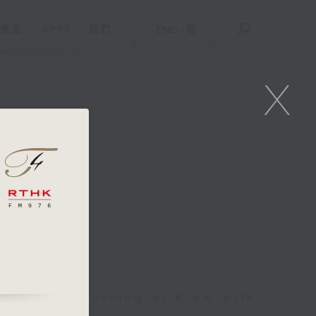
重溫
APPS
我們
ENG
/
簡
X
sic every morning at 6 am with