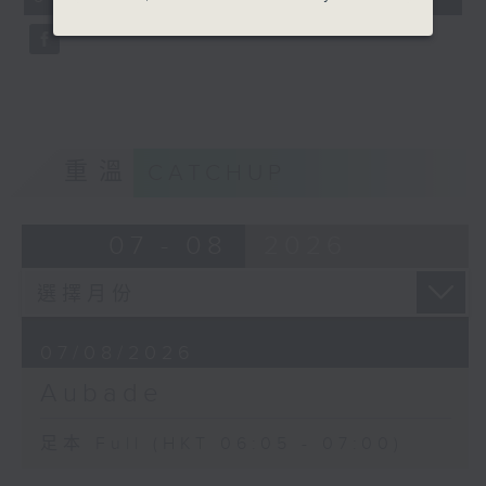
seconds
重溫
CATCHUP
07 - 08
2026
07/08/2026
Aubade
足本 Full (HKT 06:05 - 07:00)