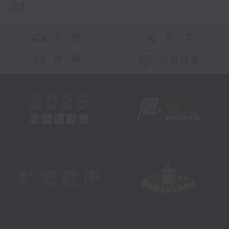
更多 ...
交 通
社 交
聯 絡
公眾回饋