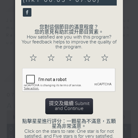
(HKT 06:05 - 07:00)
0
簡介
GIST
seconds
Join us for an hour of luminous
您對這個節目的滿意程度？
music every morning at 6 am with
您的意見有助於提升節目質素。
Radio 4 ’ s Aubade - it’ ll brighten
How satisfied are you with this program?
Your feedback helps to improve the quality of
up your day.
the program.
☆
☆
☆
☆
☆
最新
LATEST
07/08/2026
提交及繼續 Submit
Aubade
and Continue
0
seconds
00:00
54:59
點擊星星進行評分：一顆星為不滿意，五顆
of
星為非常滿意。
54
07/08/2026 - 足本 Full (HKT
Click on the stars to rate: One star is for not
minutes,
satisfied, and Five stars is for very satisfied.
06:05 - 07:00)
59