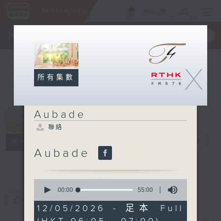
ENG
/
簡
×
全新 RTHK On The Go
取得
一手掌握 RTHK 電台、電視節目
X
所有集數
Aubade
聯絡
Aubade
電台直播
所有集數
Aubade
聯絡
0
seconds
00:00
55:00
of
您喜歡這個節目嗎?
55
12/05/2026 - 足本 Full
minutes,