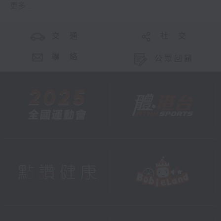
更多 ...
交 通
社 交
聯 絡
公眾回饋