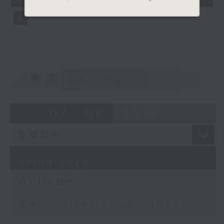
seconds
重溫
CATCHUP
07 - 08
2026
07/08/2026
Aubade
足本 Full (HKT 06:05 - 07:00)