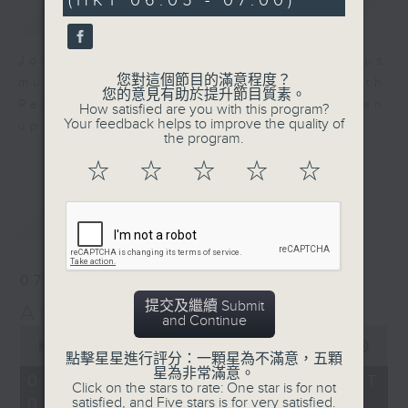
(HKT 06:05 - 07:00)
簡介
GIST
Join us for an hour of luminous
您對這個節目的滿意程度？
music every morning at 6 am with
您的意見有助於提升節目質素。
Radio 4 ’ s Aubade - it’ ll brighten
How satisfied are you with this program?
Your feedback helps to improve the quality of
up your day.
the program.
☆
☆
☆
☆
☆
最新
LATEST
07/08/2026
提交及繼續 Submit
Aubade
and Continue
0
seconds
00:00
54:59
點擊星星進行評分：一顆星為不滿意，五顆
of
星為非常滿意。
54
07/08/2026 - 足本 Full (HKT
Click on the stars to rate: One star is for not
minutes,
satisfied, and Five stars is for very satisfied.
06:05 - 07:00)
59