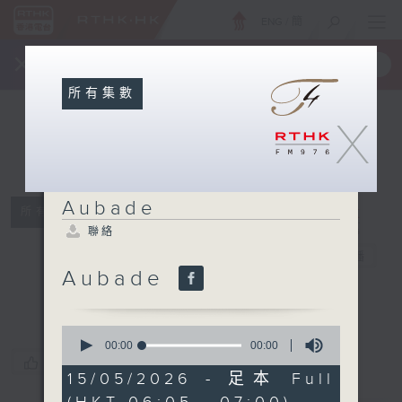
ENG
/
簡
×
全新 RTHK On The Go
取得
一手掌握 RTHK 電台、電視節目
所有集數
X
Aubade
所有集數
聯絡
Aubade
電台直播
Aubade
聯絡
0
seconds
00:00
00:00
of
您喜歡這個節目嗎?
0
15/05/2026 - 足本 Full
seconds