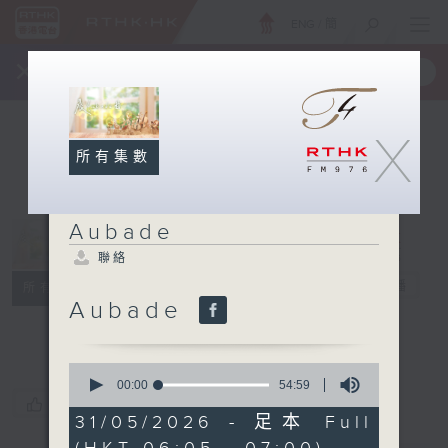
ENG
/
簡
×
全新 RTHK On The Go
取得
一手掌握 RTHK 電台、電視節目
X
所有集數
Aubade
聯絡
Aubade
電台直播
所有集數
Aubade
聯絡
0
seconds
00:00
54:59
of
您喜歡這個節目嗎?
54
31/05/2026 - 足本 Full
minutes,