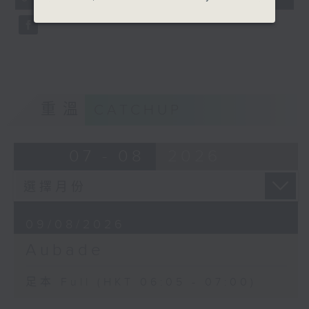
seconds
重溫
CATCHUP
07 - 08
2026
09/08/2026
Aubade
足本 Full (HKT 06:05 - 07:00)