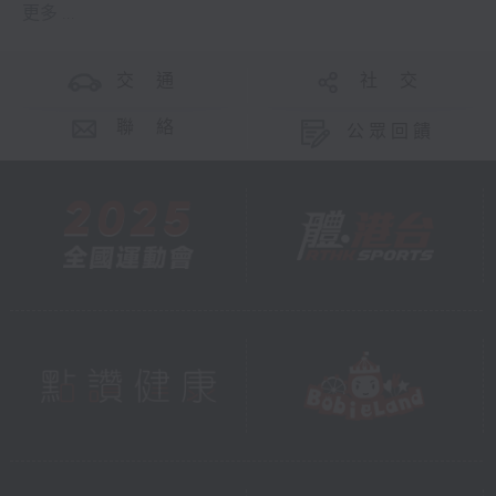
更多 ...
交 通
社 交
聯 絡
公眾回饋