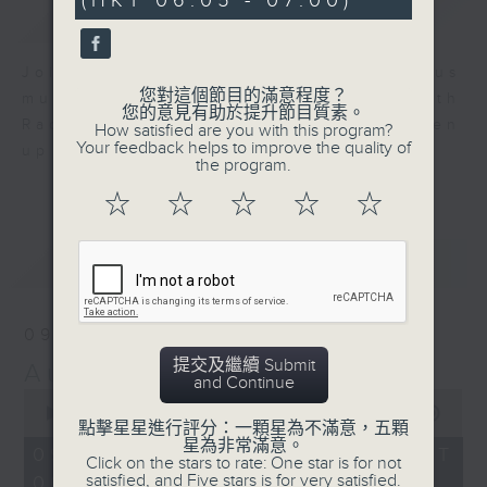
(HKT 06:05 - 07:00)
59
簡介
GIST
seconds
Join us for an hour of luminous
您對這個節目的滿意程度？
music every morning at 6 am with
您的意見有助於提升節目質素。
Radio 4 ’ s Aubade - it’ ll brighten
How satisfied are you with this program?
Your feedback helps to improve the quality of
up your day.
the program.
☆
☆
☆
☆
☆
最新
LATEST
09/08/2026
提交及繼續 Submit
Aubade
and Continue
0
seconds
00:00
55:00
點擊星星進行評分：一顆星為不滿意，五顆
of
星為非常滿意。
55
09/08/2026 - 足本 Full (HKT
Click on the stars to rate: One star is for not
minutes,
satisfied, and Five stars is for very satisfied.
06:05 - 07:00)
0