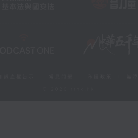
知識產權告示
|
常見問題
|
私隱政策
|
無
© 2026 rthk.hk