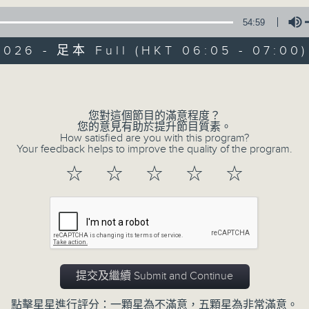
Radio 4 ’ s Aubade - it’ ll brighten 
54:59
2026 - 足本 Full (HKT 06:05 - 07:00)
Volume
您對這個節目的滿意程度？
您的意見有助於提升節目質素。
07/08/2026
How satisfied are you with this program?
Your feedback helps to improve the quality of the program.
Aubade
☆
☆
☆
☆
☆
0
seconds
00:00
of
54
07/08/2026 - 足本 Full (HKT 06:05
minutes,
59
seconds
Volume
90%
提交及繼續 Submit and Continue
點擊星星進行評分：一顆星為不滿意，五顆星為非常滿意。