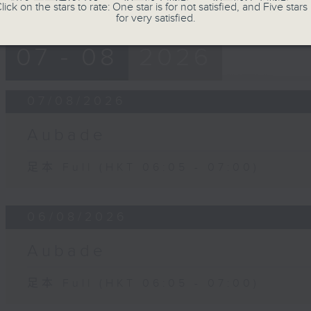
lick on the stars to rate: One star is for not satisfied, and Five stars 
for very satisfied.
07 - 08
2026
07/08/2026
Aubade
足本 Full (HKT 06:05 - 07:00)
06/08/2026
Aubade
足本 Full (HKT 06:05 - 07:00)