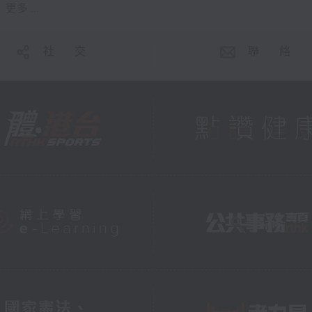
更多 ...
社 交
聯 絡