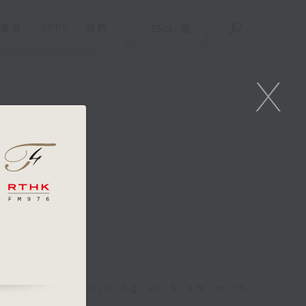
重溫
APPS
我們
ENG
/
簡
X
sic every morning at 6 am with