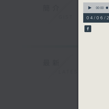
0
簡介
seconds
00:00
of
54
GIST
04/06/
minutes,
59
seconds
90%
最新
LATEST