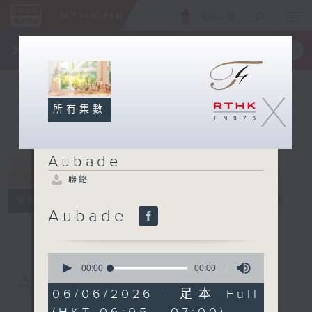
ENG
/
簡
×
全新 RTHK On The Go
取得
一手掌握 RTHK 電台、電視節目
X
所有集數
Aubade
聯絡
Aubade
電台直播
所有集數
Aubade
聯絡
0
seconds
00:00
00:00
of
您喜歡這個節目嗎?
0
06/06/2026 - 足本 Full
seconds