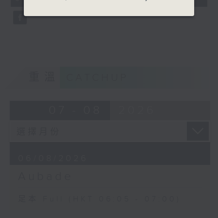
seconds
重溫
CATCHUP
07 - 08
2026
06/08/2026
Aubade
足本 Full (HKT 06:05 - 07:00)