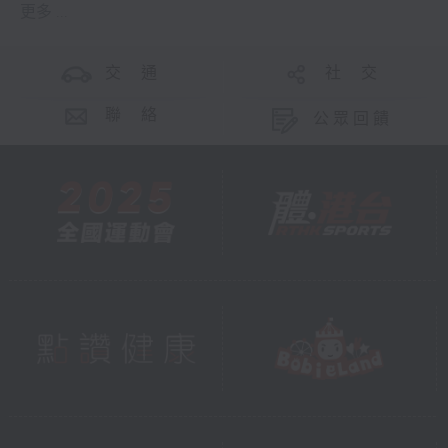
更多 ...
交 通
社 交
聯 絡
公眾回饋