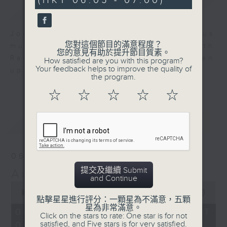
(HKT 06:05 - 07:00)
簡介
GIST
Join us for an hour of luminous
您對這個節目的滿意程度？
music every morning at 6 am with
您的意見有助於提升節目質素。
Radio 4 ’ s Aubade - it’ ll brighten
How satisfied are you with this program?
Your feedback helps to improve the quality of
up your day.
the program.
☆
☆
☆
☆
☆
最新
LATEST
06/08/2026
提交及繼續 Submit
Aubade
and Continue
0
seconds
00:00
55:00
點擊星星進行評分：一顆星為不滿意，五顆
of
星為非常滿意。
55
06/08/2026 - 足本 Full (HKT
Click on the stars to rate: One star is for not
minutes,
satisfied, and Five stars is for very satisfied.
06:05 - 07:00)
0