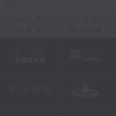
更多 ...
交 通
社 交
聯 絡
公眾回饋