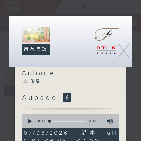
ENG
/
簡
×
全新 RTHK On The Go
取得
一手掌握 RTHK 電台、電視節目
X
所有集數
Aubade
聯絡
Aubade
電台直播
所有集數
Aubade
聯絡
0
seconds
00:00
55:00
of
您喜歡這個節目嗎?
55
07/06/2026 - 足本 Full
minutes,