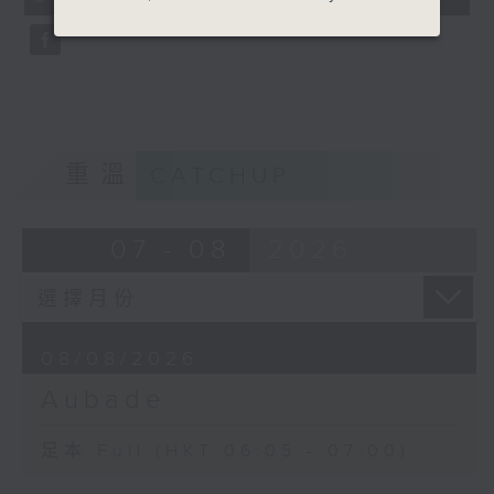
seconds
重溫
CATCHUP
07 - 08
2026
08/08/2026
Aubade
足本 Full (HKT 06:05 - 07:00)