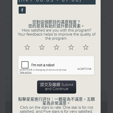
(HKT 06:05 - 07:00)
0
簡介
GIST
seconds
Join us for an hour of luminous
您對這個節目的滿意程度？
music every morning at 6 am with
您的意見有助於提升節目質素。
Radio 4 ’ s Aubade - it’ ll brighten
How satisfied are you with this program?
Your feedback helps to improve the quality of
up your day.
the program.
☆
☆
☆
☆
☆
最新
LATEST
08/08/2026
提交及繼續 Submit
Aubade
and Continue
0
seconds
00:00
55:00
點擊星星進行評分：一顆星為不滿意，五顆
of
星為非常滿意。
55
08/08/2026 - 足本 Full (HKT
Click on the stars to rate: One star is for not
minutes,
satisfied, and Five stars is for very satisfied.
06:05 - 07:00)
0