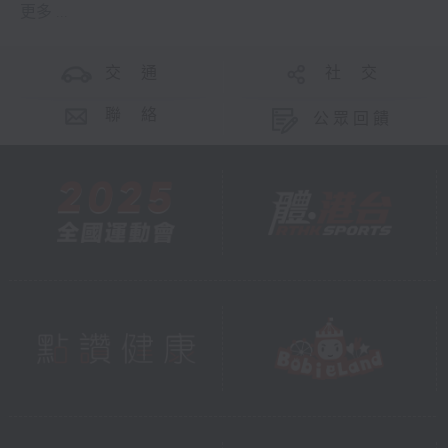
更多 ...
交 通
社 交
聯 絡
公眾回饋