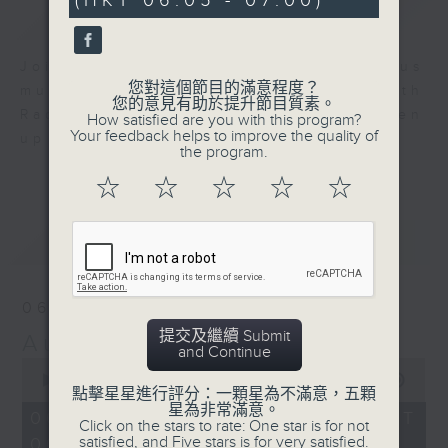
(HKT 06:05 - 07:00)
0
簡介
GIST
seconds
Join us for an hour of luminous
您對這個節目的滿意程度？
music every morning at 6 am with
您的意見有助於提升節目質素。
Radio 4 ’ s Aubade - it’ ll brighten
How satisfied are you with this program?
Your feedback helps to improve the quality of
up your day.
the program.
☆
☆
☆
☆
☆
最新
LATEST
06/08/2026
提交及繼續 Submit
Aubade
and Continue
0
seconds
00:00
55:00
點擊星星進行評分：一顆星為不滿意，五顆
of
星為非常滿意。
55
06/08/2026 - 足本 Full (HKT
Click on the stars to rate: One star is for not
minutes,
satisfied, and Five stars is for very satisfied.
06:05 - 07:00)
0