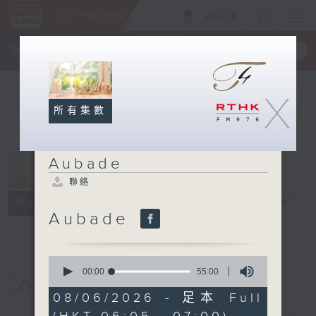
ENG
/
簡
×
全新 RTHK On The Go
取得
一手掌握 RTHK 電台、電視節目
X
所有集數
Aubade
聯絡
Aubade
電台直播
所有集數
Aubade
聯絡
0
seconds
00:00
55:00
of
您喜歡這個節目嗎?
55
08/06/2026 - 足本 Full
minutes,