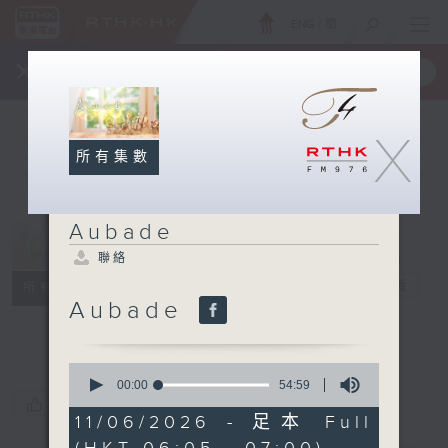
ENG
/
簡
×
全新 RTHK On The Go
取得
一手掌握 RTHK 電台、電視節目
X
所有集數
Aubade
聯絡
Aubade
電台直播
所有集數
Aubade
聯絡
0
seconds
00:00
54:59
of
您喜歡這個節目嗎?
54
11/06/2026 - 足本 Full
minutes,