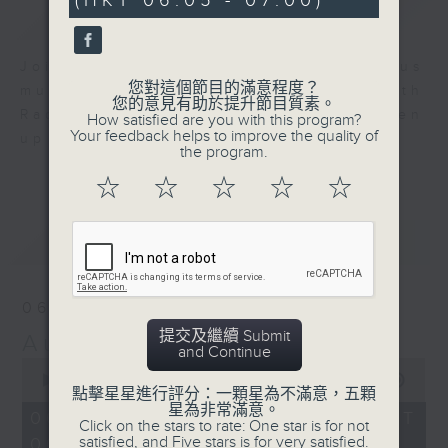
(HKT 06:05 - 07:00)
59
簡介
GIST
seconds
Join us for an hour of luminous
您對這個節目的滿意程度？
music every morning at 6 am with
您的意見有助於提升節目質素。
Radio 4 ’ s Aubade - it’ ll brighten
How satisfied are you with this program?
Your feedback helps to improve the quality of
up your day.
the program.
☆
☆
☆
☆
☆
最新
LATEST
06/08/2026
提交及繼續 Submit
Aubade
and Continue
0
seconds
00:00
55:00
點擊星星進行評分：一顆星為不滿意，五顆
of
星為非常滿意。
55
06/08/2026 - 足本 Full (HKT
Click on the stars to rate: One star is for not
minutes,
satisfied, and Five stars is for very satisfied.
06:05 - 07:00)
0