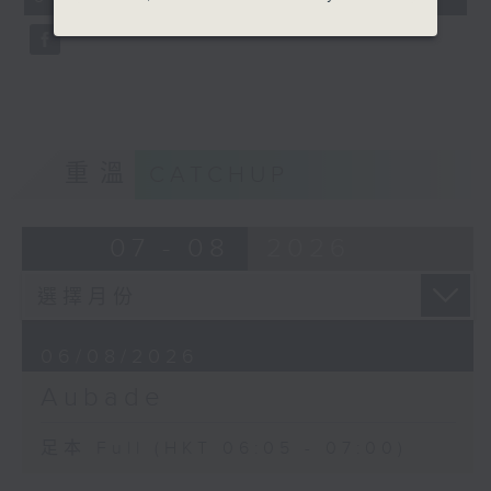
seconds
重溫
CATCHUP
07 - 08
2026
06/08/2026
Aubade
足本 Full (HKT 06:05 - 07:00)