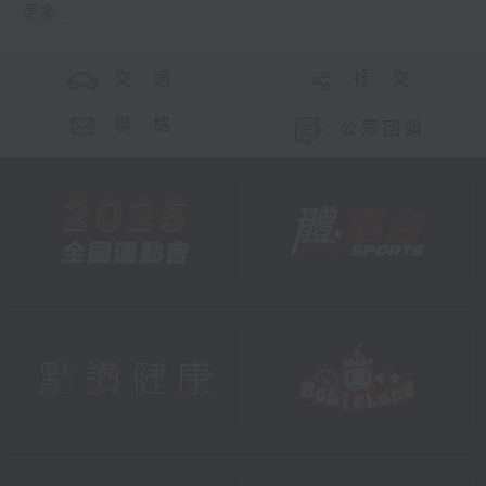
更多 ...
交 通
社 交
聯 絡
公眾回饋