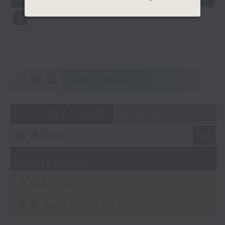
seconds
重溫
CATCHUP
07 - 08
2026
07/08/2026
Aubade
足本 Full (HKT 06:05 - 07:00)