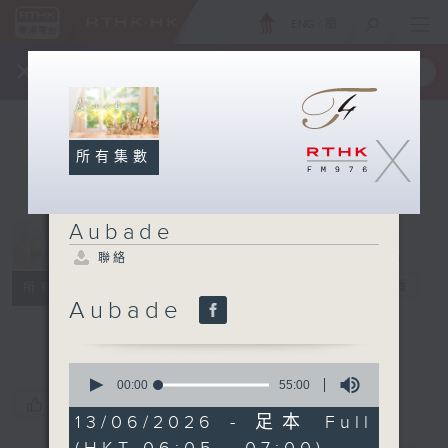
ENG
/
簡
×
全新 RTHK On The Go
取得
一手掌握 RTHK 電台、電視節目
X
所有集數
Aubade
聯絡
Aubade
電台直播
所有集數
Aubade
聯絡
0
seconds
00:00
55:00
of
您喜歡這個節目嗎?
55
13/06/2026 - 足本 Full
minutes,