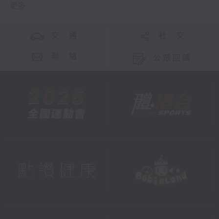
更多 ...
交 通
社 交
聯 絡
公眾回饋