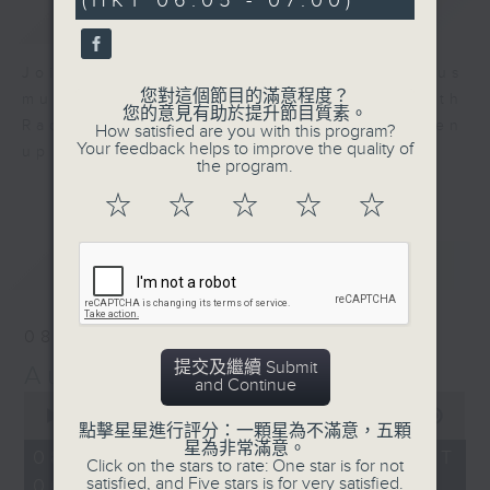
(HKT 06:05 - 07:00)
59
簡介
GIST
seconds
Join us for an hour of luminous
您對這個節目的滿意程度？
music every morning at 6 am with
您的意見有助於提升節目質素。
Radio 4 ’ s Aubade - it’ ll brighten
How satisfied are you with this program?
Your feedback helps to improve the quality of
up your day.
the program.
☆
☆
☆
☆
☆
最新
LATEST
08/08/2026
提交及繼續 Submit
Aubade
and Continue
0
seconds
00:00
55:00
點擊星星進行評分：一顆星為不滿意，五顆
of
星為非常滿意。
55
08/08/2026 - 足本 Full (HKT
Click on the stars to rate: One star is for not
minutes,
satisfied, and Five stars is for very satisfied.
06:05 - 07:00)
0