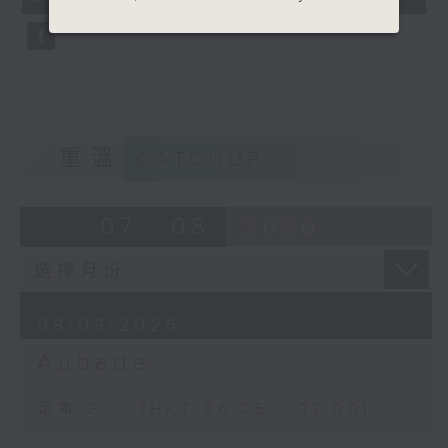
seconds
重溫
CATCHUP
07 - 08
2026
08/08/2026
Aubade
足本 Full (HKT 06:05 - 07:00)