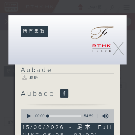
ENG
/
簡
×
全新 RTHK On The Go
取得
一手掌握 RTHK 電台、電視節目
所有集數
X
Aubade
所有集數
聯絡
Aubade
電台直播
Aubade
聯絡
0
seconds
00:00
54:59
of
您喜歡這個節目嗎?
54
15/06/2026 - 足本 Full
minutes,