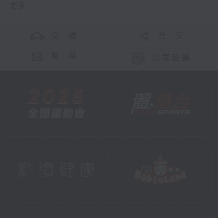
更多 ...
交 通
社 交
聯 絡
公眾回饋