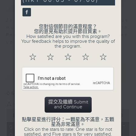
(HKT 06:05 - 07:00)
簡介
GIST
Join us for an hour of luminous
您對這個節目的滿意程度？
music every morning at 6 am with
您的意見有助於提升節目質素。
Radio 4 ’ s Aubade - it’ ll brighten
How satisfied are you with this program?
Your feedback helps to improve the quality of
up your day.
the program.
☆
☆
☆
☆
☆
最新
LATEST
06/08/2026
提交及繼續 Submit
Aubade
and Continue
0
seconds
00:00
55:00
點擊星星進行評分：一顆星為不滿意，五顆
of
星為非常滿意。
55
06/08/2026 - 足本 Full (HKT
Click on the stars to rate: One star is for not
minutes,
satisfied, and Five stars is for very satisfied.
06:05 - 07:00)
0