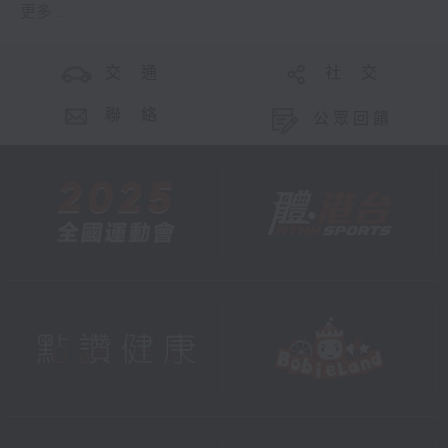
更多 ...
交 通
社 交
聯 絡
公眾回饋