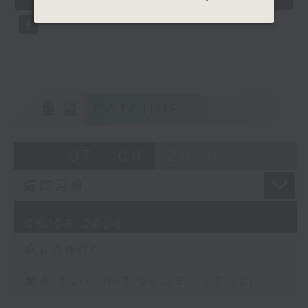
seconds
重溫
CATCHUP
07 - 08
2026
06/08/2026
Aubade
足本 Full (HKT 06:05 - 07:00)