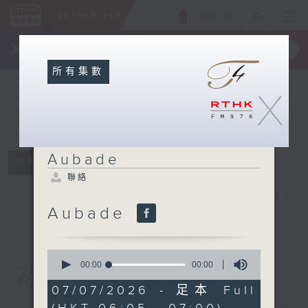
ENG
/
簡
×
全新 RTHK On The Go
取得
一手掌握 RTHK 電台、電視節目
所有集數
X
Aubade
所有集數
聯絡
Aubade
電台直播
Aubade
聯絡
0
seconds
00:00
00:00
of
您喜歡這個節目嗎?
0
07/07/2026 - 足本 Full
seconds