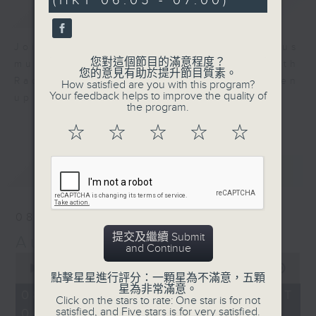
(HKT 06:05 - 07:00)
59
簡介
GIST
seconds
Join us for an hour of luminous
您對這個節目的滿意程度？
music every morning at 6 am with
您的意見有助於提升節目質素。
Radio 4 ’ s Aubade - it’ ll brighten
How satisfied are you with this program?
Your feedback helps to improve the quality of
up your day.
the program.
☆
☆
☆
☆
☆
最新
LATEST
08/08/2026
提交及繼續 Submit
Aubade
and Continue
0
seconds
00:00
55:00
點擊星星進行評分：一顆星為不滿意，五顆
of
星為非常滿意。
55
08/08/2026 - 足本 Full (HKT
Click on the stars to rate: One star is for not
minutes,
satisfied, and Five stars is for very satisfied.
06:05 - 07:00)
0