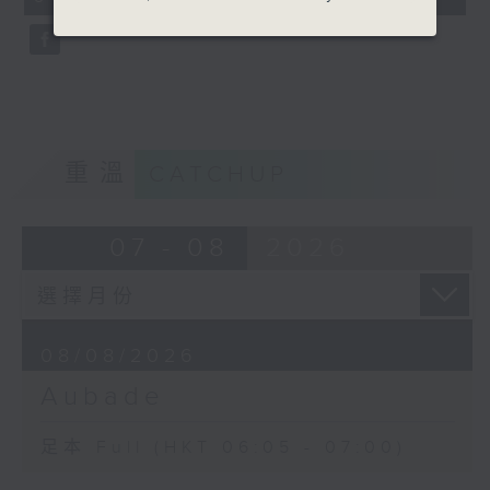
seconds
重溫
CATCHUP
07 - 08
2026
08/08/2026
Aubade
足本 Full (HKT 06:05 - 07:00)