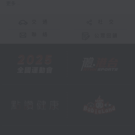
更多 ...
交 通
社 交
聯 絡
公眾回饋