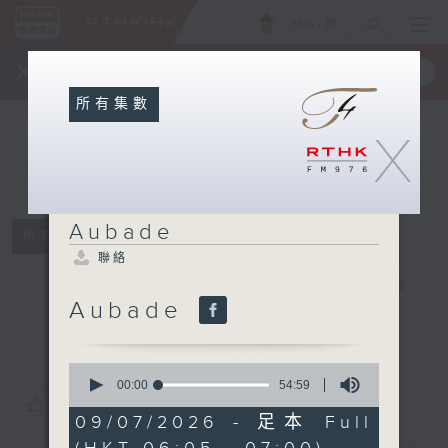
ENG
/
簡
×
全新 RTHK On The Go
取得
一手掌握 RTHK 電台、電視節目
所有集數
X
Aubade
所有集數
聯絡
Aubade
電台直播
Aubade
聯絡
0
seconds
00:00
54:59
of
您喜歡這個節目嗎?
54
09/07/2026 - 足本 Full
minutes,