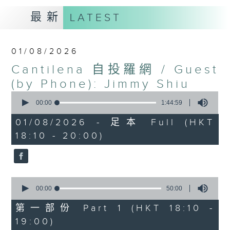
最新
LATEST
01/08/2026
Cantilena 自投羅網 / Guest
(by Phone): Jimmy Shiu
0
seconds
00:00
1:44:59
of
1
01/08/2026 - 足本 Full (HKT
hour,
18:10 - 20:00)
44
minutes,
59
seconds
0
seconds
00:00
50:00
of
50
第一部份 Part 1 (HKT 18:10 -
minutes,
19:00)
0
seconds