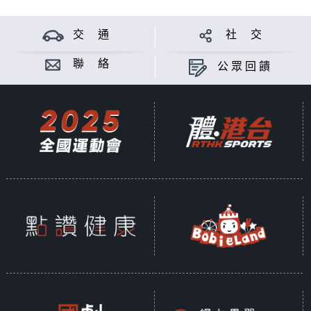
交 通
社 交
聯 絡
公眾回饋