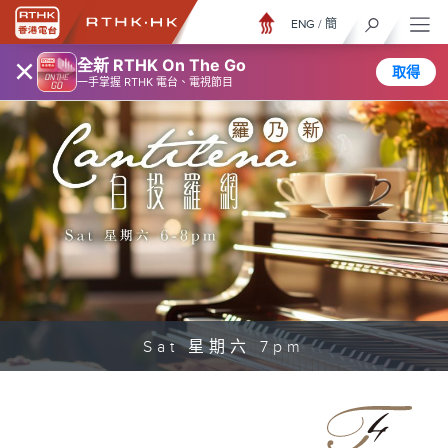
ENG
/
簡
×
全新 RTHK On The Go
取得
一手掌握 RTHK 電台、電視節目
Sat 星期六 7pm