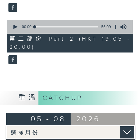
0
seconds
00:00
55:09
of
55
第二部份 Part 2 (HKT 19:05 -
minutes,
20:00)
9
seconds
重溫
CATCHUP
05 - 08
2026