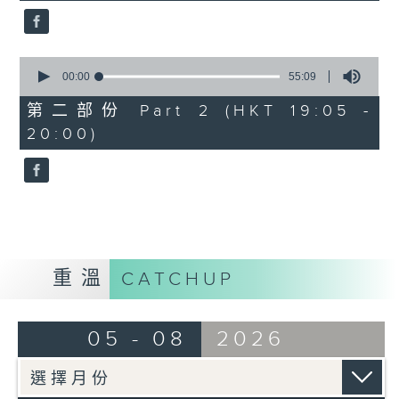
0
seconds
00:00
55:09
of
55
第二部份 Part 2 (HKT 19:05 -
minutes,
20:00)
9
seconds
重溫
CATCHUP
05 - 08
2026