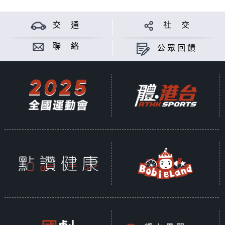
交 通
社 交
聯 絡
公眾回饋