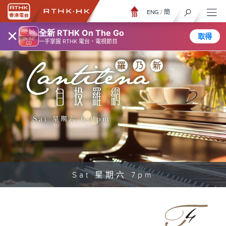
ENG
/
簡
×
全新 RTHK On The Go
取得
一手掌握 RTHK 電台、電視節目
Sat 星期六 7pm