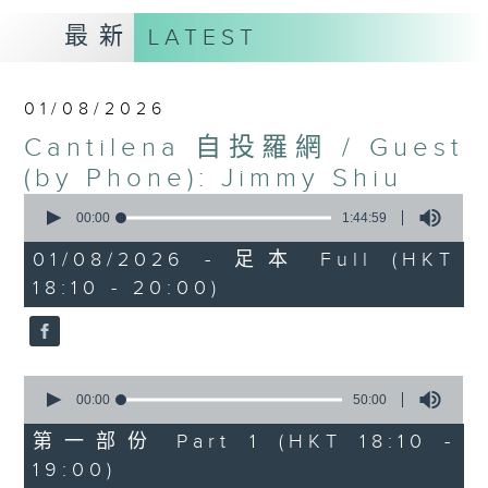
最新
LATEST
01/08/2026
Cantilena 自投羅網 / Guest
(by Phone): Jimmy Shiu
0
seconds
00:00
1:44:59
of
1
01/08/2026 - 足本 Full (HKT
hour,
18:10 - 20:00)
44
minutes,
59
seconds
0
seconds
00:00
50:00
of
50
第一部份 Part 1 (HKT 18:10 -
minutes,
19:00)
0
seconds