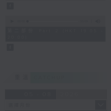
0
seconds
00:00
55:09
of
55
第二部份 Part 2 (HKT 19:05 -
minutes,
20:00)
9
seconds
重溫
CATCHUP
05 - 08
2026