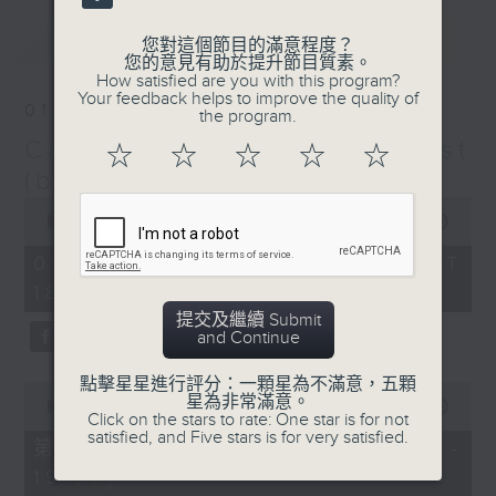
最新
LATEST
您對這個節目的滿意程度？
您的意見有助於提升節目質素。
How satisfied are you with this program?
Your feedback helps to improve the quality of
01/08/2026
the program.
Cantilena 自投羅網 / Guest
☆
☆
☆
☆
☆
(by Phone): Jimmy Shiu
0
seconds
00:00
1:44:59
of
1
01/08/2026 - 足本 Full (HKT
hour,
18:10 - 20:00)
44
minutes,
提交及繼續 Submit
59
and Continue
seconds
點擊星星進行評分：一顆星為不滿意，五顆
0
星為非常滿意。
seconds
00:00
50:00
Click on the stars to rate: One star is for not
of
satisfied, and Five stars is for very satisfied.
50
第一部份 Part 1 (HKT 18:10 -
minutes,
19:00)
0
seconds