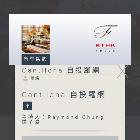
ENG
/
簡
×
全新 RTHK On The Go
取得
一手掌握 RTHK 電台、電視節目
所有集數
X
Cantilena 自投羅網
聯絡
Cantilena 自投羅網
Sat 星期六 7pm
主持人：Raymond Chung
鍾子豪
0