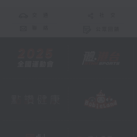
交 通
社 交
聯 絡
公眾回饋