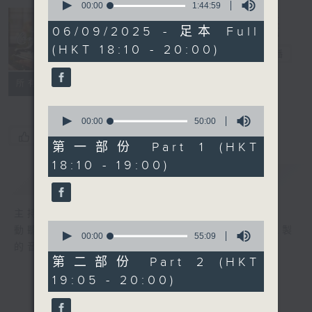
seconds
00:00
1:44:59
of
1
06/09/2025 - 足本 Full
Cantilena 自
hour,
(HKT 18:10 - 20:00)
44
投羅網
電台直播
minutes,
59
聯絡
seconds
所有集數
0
seconds
00:00
50:00
of
您喜歡這個節目嗎?
50
第一部份 Part 1 (HKT
minutes,
18:10 - 19:00)
0
簡介
GIST
seconds
主持人：Raymond Chung 鍾子豪
0
動聽的音樂，令人不自覺地投入羅乃新精心泡製
seconds
00:00
55:09
的音樂網。
of
55
第二部份 Part 2 (HKT
minutes,
19:05 - 20:00)
9
seconds