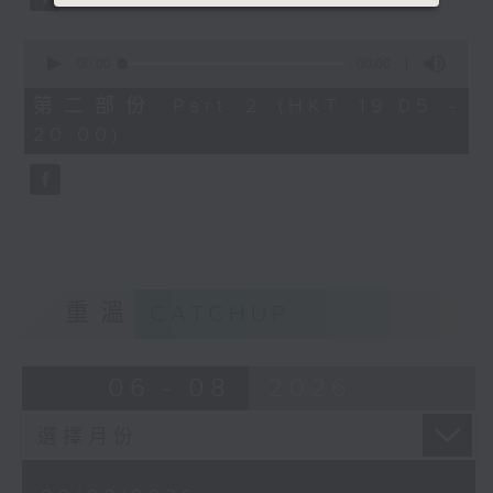
0
seconds
00:00
55:09
of
55
第二部份 Part 2 (HKT 19:05 -
minutes,
20:00)
9
seconds
重溫
CATCHUP
06 - 08
2026