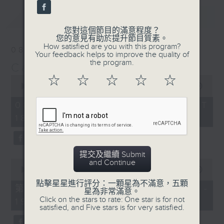
最新
LATEST
您對這個節目的滿意程度？
您的意見有助於提升節目質素。
How satisfied are you with this program?
08/08/2026
Your feedback helps to improve the quality of
the program.
Cantilena 自投羅網
0
☆
☆
☆
☆
☆
seconds
00:00
1:44:59
of
1
08/08/2026 - 足本 Full (HKT
hour,
18:10 - 20:00)
44
minutes,
59
seconds
提交及繼續 Submit
0
and Continue
seconds
00:00
50:10
of
點擊星星進行評分：一顆星為不滿意，五顆
50
第一部份 Part 1 (HKT 18:10 -
星為非常滿意。
minutes,
Click on the stars to rate: One star is for not
19:00)
10
satisfied, and Five stars is for very satisfied.
seconds