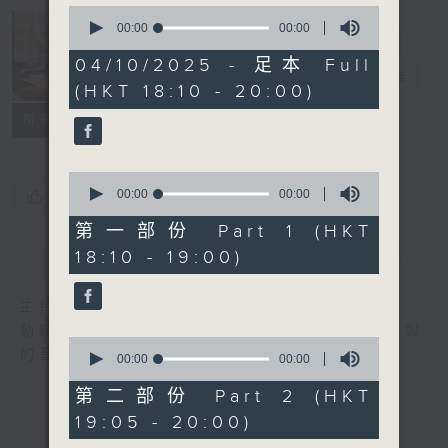
0
seconds
00:00
00:00
of
Cantilena 自
0
04/10/2025 - 足本 Full
seconds
投羅網
電台直播
(HKT 18:10 - 20:00)
聯絡
所有集數
0
seconds
00:00
00:00
您喜歡這個節目嗎?
of
0
第一部份 Part 1 (HKT
seconds
簡介
GIST
18:10 - 19:00)
主持人：Nancy Loo 羅乃新
動聽的音樂，令人不自覺地投入羅乃新精心泡製
0
的音樂網。
seconds
00:00
00:00
of
0
第二部份 Part 2 (HKT
seconds
19:05 - 20:00)