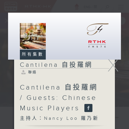
ENG
/
簡
×
全新 RTHK On The Go
取得
一手掌握 RTHK 電台、電視節目
所有集數
X
Cantilena 自投羅網
聯絡
Cantilena 自投羅網
/ Guests: Chinese
Sat 星期六 7pm
Music Players
主持人：Nancy Loo 羅乃新