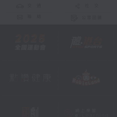
交 通
社 交
聯 絡
公眾回饋