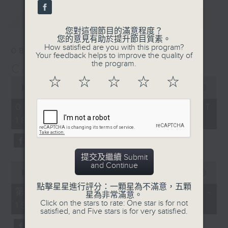
最新
LATEST
您對這個節目的滿意程度？
您的意見有助於提升節目質素。
How satisfied are you with this program?
08/08/2026
Your feedback helps to improve the quality of
the program.
Cantilena 自投羅網
0
☆
☆
☆
☆
☆
seconds
00:00
1:44:59
of
1
08/08/2026 - 足本 Full (HKT
hour,
18:10 - 20:00)
44
minutes,
59
seconds
提交及繼續 Submit
0
and Continue
seconds
00:00
50:10
of
點擊星星進行評分：一顆星為不滿意，五顆
50
第一部份 Part 1 (HKT 18:10 -
星為非常滿意。
minutes,
Click on the stars to rate: One star is for not
19:00)
10
satisfied, and Five stars is for very satisfied.
seconds