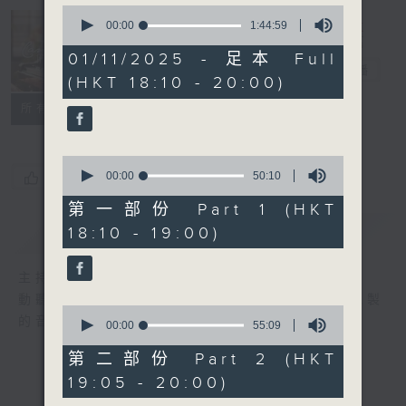
0
seconds
00:00
1:44:59
of
Cantilena 自
1
01/11/2025 - 足本 Full
hour,
投羅網
電台直播
(HKT 18:10 - 20:00)
44
minutes,
聯絡
所有集數
59
seconds
0
seconds
00:00
50:10
您喜歡這個節目嗎?
of
50
第一部份 Part 1 (HKT
minutes,
簡介
GIST
18:10 - 19:00)
10
seconds
主持人：Nancy Loo 羅乃新
動聽的音樂，令人不自覺地投入羅乃新精心泡製
0
的音樂網。
seconds
00:00
55:09
of
55
第二部份 Part 2 (HKT
minutes,
19:05 - 20:00)
9
seconds