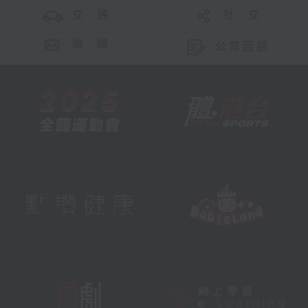
交 通
社 交
聯 絡
公眾回饋