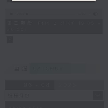
0
seconds
00:00
55:09
of
55
第二部份 Part 2 (HKT 19:05 -
minutes,
20:00)
9
seconds
重溫
CATCHUP
06 - 08
2026