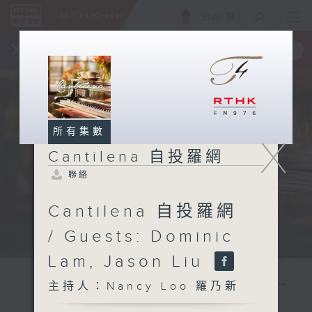
ENG
/
簡
×
全新 RTHK On The Go
取得
一手掌握 RTHK 電台、電視節目
所有集數
X
Cantilena 自投羅網
聯絡
Cantilena 自投羅網
/ Guests: Dominic
Sat 星期六 7pm
Lam, Jason Liu
主持人：Nancy Loo 羅乃新