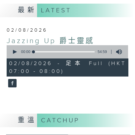
最新
LATEST
02/08/2026
Jazzing Up 爵士靈感
0
seconds
00:00
54:59
of
54
02/08/2026 - 足本 Full (HKT
minutes,
07:00 - 08:00)
59
seconds
重溫
CATCHUP