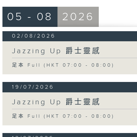
05 - 08
2026
02/08/2026
Jazzing Up 爵士靈感
足本 Full (HKT 07:00 - 08:00)
19/07/2026
Jazzing Up 爵士靈感
足本 Full (HKT 07:00 - 08:00)