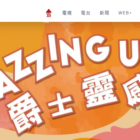
電視
電台
新聞
WEB+