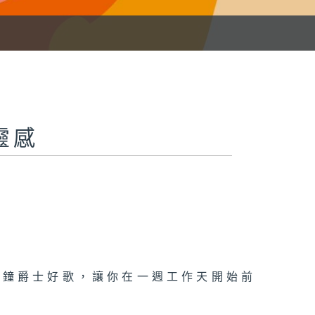
士靈感
分鐘爵士好歌，讓你在一週工作天開始前