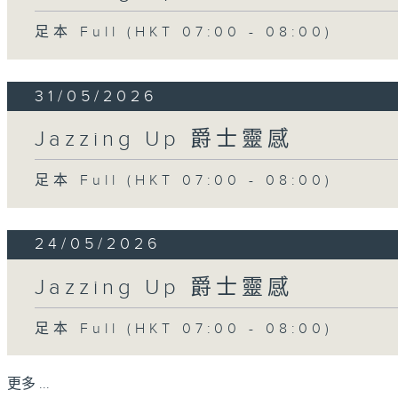
足本 Full (HKT 07:00 - 08:00)
31/05/2026
Jazzing Up 爵士靈感
足本 Full (HKT 07:00 - 08:00)
24/05/2026
Jazzing Up 爵士靈感
足本 Full (HKT 07:00 - 08:00)
更多 ...