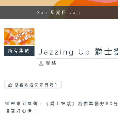
Sun 星期日 7am
Jazzing Up 爵
所有集數
聯絡
您喜歡這個節目嗎?
週末來到尾聲，《爵士靈感》為你準備好60
培養好心情！