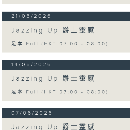
21/06/2026
Jazzing Up 爵士靈感
足本 Full (HKT 07:00 - 08:00)
14/06/2026
Jazzing Up 爵士靈感
足本 Full (HKT 07:00 - 08:00)
07/06/2026
Jazzing Up 爵士靈感