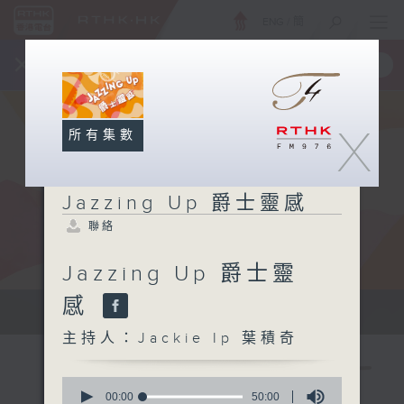
ENG
/
簡
×
全新 RTHK On The Go
取得
一手掌握 RTHK 電台、電視節目
X
所有集數
Jazzing Up 爵士靈感
聯絡
Jazzing Up 爵士靈
感
Sun 星期日 7am
主持人：Jackie Ip 葉積奇
0
seconds
00:00
50:00