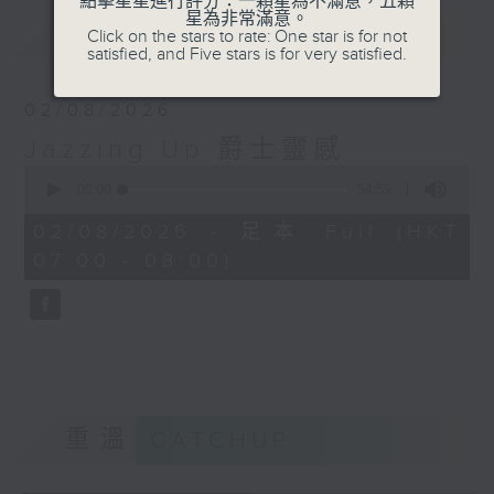
點擊星星進行評分：一顆星為不滿意，五顆
星為非常滿意。
最新
LATEST
Click on the stars to rate: One star is for not
satisfied, and Five stars is for very satisfied.
02/08/2026
Jazzing Up 爵士靈感
0
seconds
00:00
54:59
of
54
02/08/2026 - 足本 Full (HKT
minutes,
07:00 - 08:00)
59
seconds
重溫
CATCHUP