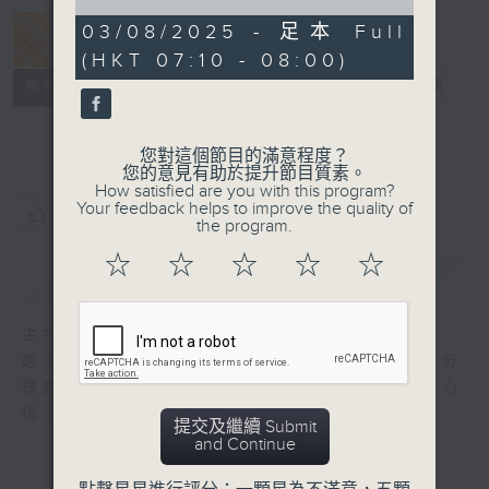
of
50
03/08/2025 - 足本 Full
minutes,
Jazzing Up
(HKT 07:10 - 08:00)
0
seconds
爵士靈感
電台直播
所有集數
聯絡
您對這個節目的滿意程度？
您的意見有助於提升節目質素。
How satisfied are you with this program?
Your feedback helps to improve the quality of
您喜歡這個節目嗎?
the program.
☆
☆
☆
☆
☆
簡介
GIST
主持人：Jackie Ip 葉積奇
週末來到尾聲，《爵士靈感》為你準備好60分
鐘爵士好歌，讓你在一週工作天開始前培養好心
情！
提交及繼續 Submit
and Continue