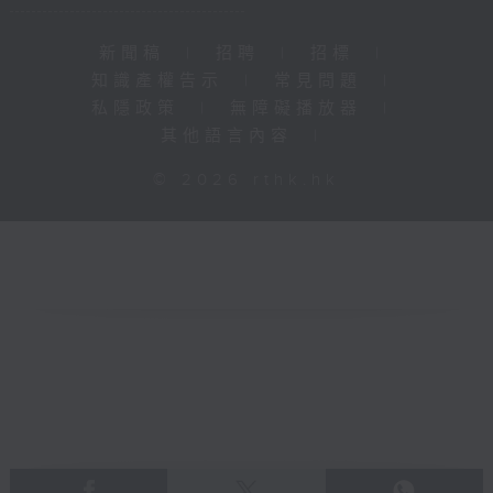
新聞稿
|
招聘
|
招標
|
知識產權告示
|
常見問題
|
私隱政策
|
無障礙播放器
|
其他語言內容
|
© 2026 rthk.hk