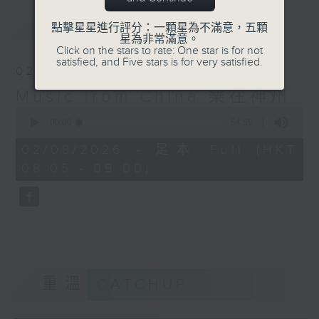
最新
LATEST
點擊星星進行評分：一顆星為不滿意，五顆
星為非常滿意。
Click on the stars to rate: One star is for not
satisfied, and Five stars is for very satisfied.
02/08/2026
Music from China 樂在神州
0
seconds
00:00
54:59
of
54
02/08/2026 - 足本 Full (HKT
minutes,
08:05 - 09:00)
59
seconds
重溫
CATCHUP