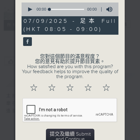
0
Music from
seconds
00:00
00:00
of
China 樂在神
0
07/09/2025 - 足本 Full
州
電台直播
seconds
所有集數
(HKT 08:05 - 09:00)
聯絡
您對這個節目的滿意程度？
您喜歡這個節目嗎?
您的意見有助於提升節目質素。
How satisfied are you with this program?
Your feedback helps to improve the quality of
the program.
簡介
GIST
☆
☆
☆
☆
☆
主持人：Wong Kin-ting 塵紓
樂在神州
逢星期日上午8時 或 星期二下午2時（重播）
提交及繼續 Submit
and Continue