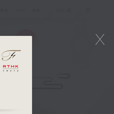
重溫
APPS
我們
ENG
/
簡
X