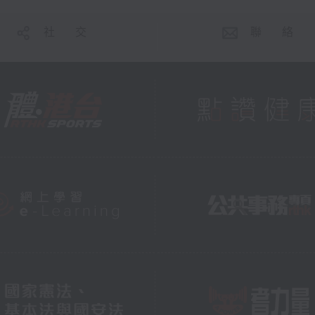
社 交
聯 絡