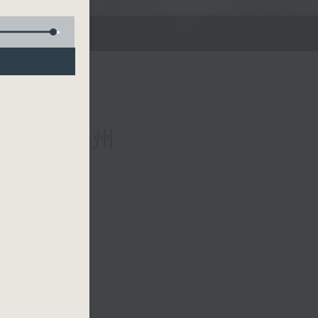
m
ina 樂在神州