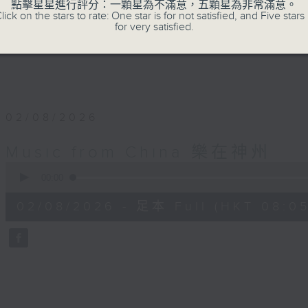
逢星期日上午8時 或 星期二下午2時（重播
點擊星星進行評分：一顆星為不滿意，五顆星為非常滿意。
lick on the stars to rate: One star is for not satisfied, and Five stars 
for very satisfied.
02/08/2026
Music from China 樂在神州
0
seconds
00:00
of
54
02/08/2026 - 足本 Full (HKT 08:05
minutes,
59
seconds
Volume
90%