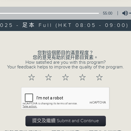
55:00
Music from China 樂在神州 Sun 星期日 8a
2025 - 足本 Full (HKT 08:05 - 09:00)
Volume
您對這個節目的滿意程度？
Music from Ch
所有集數
您的意見有助於提升節目質素。
How satisfied are you with this program?
Your feedback helps to improve the quality of the program.
聯絡
☆
☆
☆
☆
☆
您喜歡這個節目嗎?
主持人：Wong Kin-ting 塵紓
提交及繼續 Submit and Continue
樂在神州