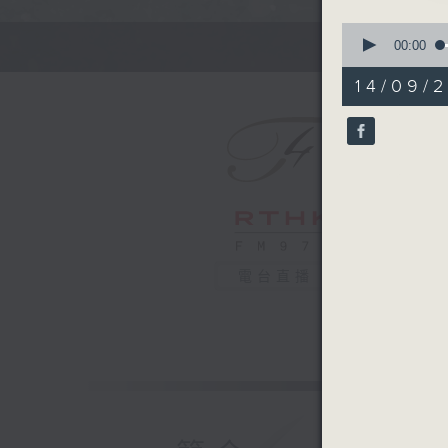
0
seconds
00:00
of
55
14/09/
minutes,
0
seconds
90%
電台直播