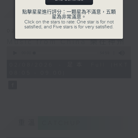
最新
LATEST
點擊星星進行評分：一顆星為不滿意，五顆
星為非常滿意。
Click on the stars to rate: One star is for not
satisfied, and Five stars is for very satisfied.
02/08/2026
Music from China 樂在神州
0
seconds
00:00
54:59
of
54
02/08/2026 - 足本 Full (HKT
minutes,
08:05 - 09:00)
59
seconds
重溫
CATCHUP