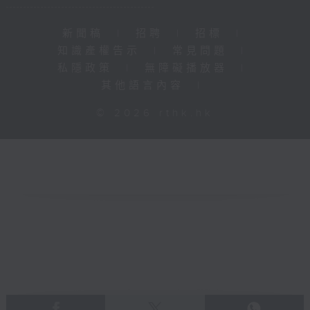
新聞稿
|
招聘
|
招標
|
知識產權告示
|
常見問題
|
私隱政策
|
無障礙播放器
|
其他語言內容
|
© 2026 rthk.hk