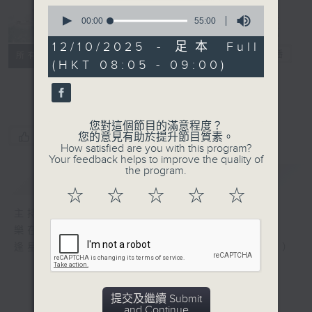
0
Music from
seconds
00:00
55:00
of
China 樂在神
55
12/10/2025 - 足本 Full
州
電台直播
minutes,
所有集數
(HKT 08:05 - 09:00)
0
seconds
聯絡
您對這個節目的滿意程度？
您喜歡這個節目嗎?
您的意見有助於提升節目質素。
How satisfied are you with this program?
Your feedback helps to improve the quality of
the program.
簡介
GIST
☆
☆
☆
☆
☆
主持人：Wong Kin-ting 塵紓
樂在神州
逢星期日上午8時 或 星期二下午2時（重播）
提交及繼續 Submit
and Continue