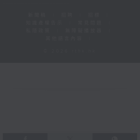
新聞稿
|
招聘
|
招標
|
知識產權告示
|
常見問題
|
私隱政策
|
無障礙播放器
|
其他語言內容
|
© 2026 rthk.hk