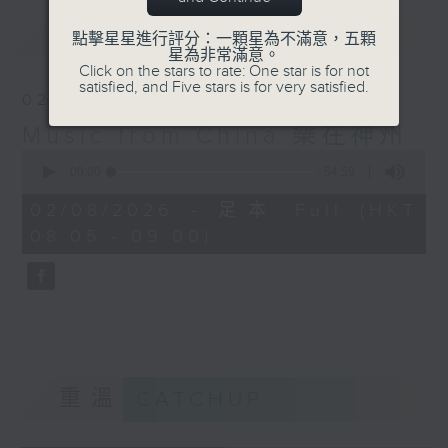
最新
LATEST
點擊星星進行評分：一顆星為不滿意，五顆
星為非常滿意。
Click on the stars to rate: One star is for not
satisfied, and Five stars is for very satisfied.
02/08/2026
Music from China 樂在神州
0
seconds
00:00
54:59
of
54
02/08/2026 - 足本 Full (HKT
minutes,
08:05 - 09:00)
59
seconds
重溫
CATCHUP