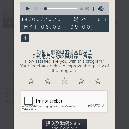
0
Music from
seconds
00:00
55:00
of
China 樂在神
55
14/06/2026 - 足本 Full
州
電台直播
minutes,
所有集數
(HKT 08:05 - 09:00)
0
seconds
聯絡
您對這個節目的滿意程度？
您喜歡這個節目嗎?
您的意見有助於提升節目質素。
How satisfied are you with this program?
Your feedback helps to improve the quality of
the program.
簡介
GIST
☆
☆
☆
☆
☆
主持人：Wong Kin-ting 塵紓
樂在神州
逢星期日上午8時 或 星期二下午2時（重播）
提交及繼續 Submit
and Continue