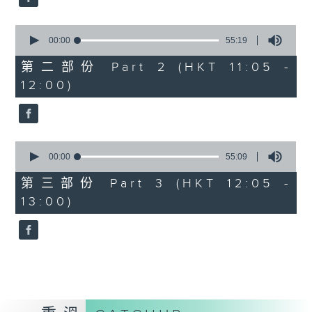
0
seconds
00:00
55:19
of
55
第二部份 Part 2 (HKT 11:05 -
minutes,
12:00)
19
seconds
0
seconds
00:00
55:09
of
55
第三部份 Part 3 (HKT 12:05 -
minutes,
13:00)
9
seconds