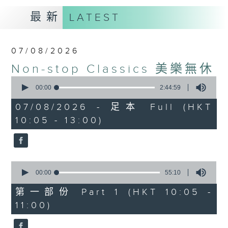
最新
LATEST
07/08/2026
Non-stop Classics 美樂無休
0
seconds
00:00
2:44:59
of
2
07/08/2026 - 足本 Full (HKT
hours,
10:05 - 13:00)
44
minutes,
59
seconds
0
seconds
00:00
55:10
of
55
第一部份 Part 1 (HKT 10:05 -
minutes,
11:00)
10
seconds