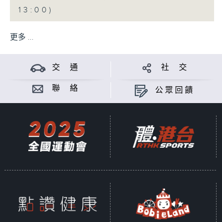
13:00)
更多 ...
交 通
社 交
聯 絡
公眾回饋