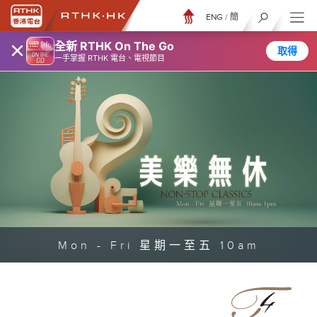
ENG
/
簡
×
全新 RTHK On The Go
取得
一手掌握 RTHK 電台、電視節目
Mon - Fri 星期一至五 10am