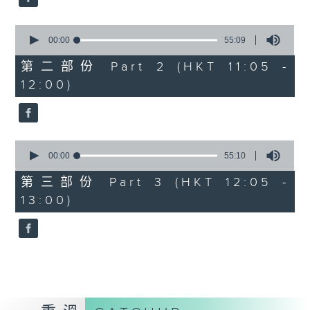
0
seconds
00:00
55:09
of
55
第二部份 Part 2 (HKT 11:05 -
minutes,
12:00)
9
seconds
0
seconds
00:00
55:10
of
55
第三部份 Part 3 (HKT 12:05 -
minutes,
13:00)
10
seconds