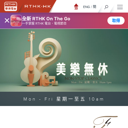
ENG
/
簡
×
全新 RTHK On The Go
取得
一手掌握 RTHK 電台、電視節目
Mon - Fri 星期一至五 10am