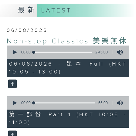
最新
LATEST
06/08/2026
Non-stop Classics 美樂無休
0
seconds
00:00
2:45:00
of
2
06/08/2026 - 足本 Full (HKT
hours,
10:05 - 13:00)
45
minutes,
0
seconds
0
seconds
00:00
55:00
of
55
第一部份 Part 1 (HKT 10:05 -
minutes,
11:00)
0
seconds