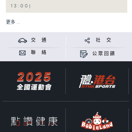
13:00)
更多 ...
交 通
社 交
聯 絡
公眾回饋