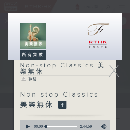
ENG
/
簡
×
全新 RTHK On The Go
取得
一手掌握 RTHK 電台、電視節目
所有集數
X
Non-stop Classics 美
樂無休
聯絡
Non-stop Classics
Mon - Fri 星期一至五 10am
美樂無休
0
seconds
00:00
2:44:59