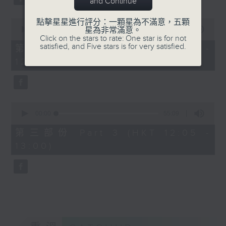
and Continue
0
點擊星星進行評分：一顆星為不滿意，五顆
seconds
00:00
55:19
星為非常滿意。
of
Click on the stars to rate: One star is for not
55
satisfied, and Five stars is for very satisfied.
第二部份 Part 2 (HKT 11:05 -
minutes,
12:00)
19
seconds
0
seconds
00:00
55:09
of
55
第三部份 Part 3 (HKT 12:05 -
minutes,
13:00)
9
seconds