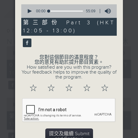
0
最新
LATEST
seconds
00:00
55:09
of
55
第三部份 Part 3 (HKT
minutes,
12:05 - 13:00)
07/08/2026
9
seconds
Non-stop Classics 美樂無休
0
seconds
00:00
2:44:59
您對這個節目的滿意程度？
of
您的意見有助於提升節目質素。
2
07/08/2026 - 足本 Full (HKT
How satisfied are you with this program?
hours,
Your feedback helps to improve the quality of
10:05 - 13:00)
44
the program.
minutes,
59
☆
☆
☆
☆
☆
seconds
0
seconds
00:00
55:10
of
55
第一部份 Part 1 (HKT 10:05 -
minutes,
11:00)
10
seconds
提交及繼續 Submit