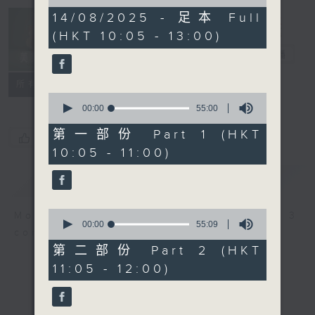
of
2
14/08/2025 - 足本 Full
Non-stop
hours,
(HKT 10:05 - 13:00)
Classics 美樂
44
minutes,
無休
電台直播
59
seconds
聯絡
所有集數
0
seconds
00:00
55:00
of
55
第一部份 Part 1 (HKT
您喜歡這個節目嗎?
minutes,
10:05 - 11:00)
0
seconds
簡介
GIST
0
More music, less talk - for 3
seconds
00:00
55:09
continuous hours.
of
55
第二部份 Part 2 (HKT
minutes,
11:05 - 12:00)
9
seconds