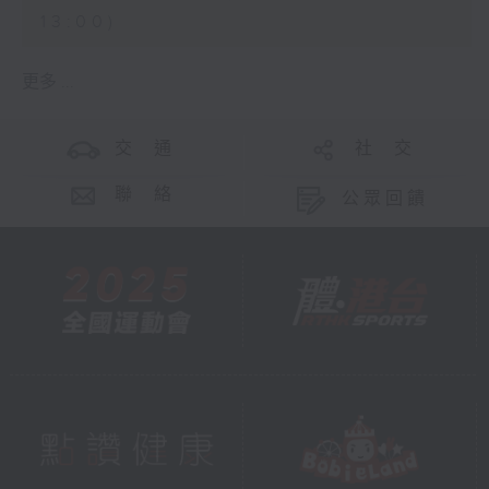
13:00)
更多 ...
交 通
社 交
聯 絡
公眾回饋