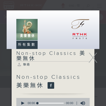
ENG
/
簡
×
全新 RTHK On The Go
取得
一手掌握 RTHK 電台、電視節目
所有集數
X
Non-stop Classics 美
樂無休
聯絡
Non-stop Classics
Mon - Fri 星期一至五 10am
美樂無休
0
seconds
00:00
00:00