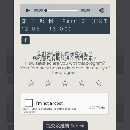
0
最新
LATEST
seconds
00:00
00:00
of
0
第三部份 Part 3 (HKT
seconds
12:05 - 13:00)
07/08/2026
Non-stop Classics 美樂無休
0
seconds
00:00
2:44:59
您對這個節目的滿意程度？
of
您的意見有助於提升節目質素。
2
07/08/2026 - 足本 Full (HKT
How satisfied are you with this program?
hours,
Your feedback helps to improve the quality of
10:05 - 13:00)
44
the program.
minutes,
59
☆
☆
☆
☆
☆
seconds
0
seconds
00:00
55:10
of
55
第一部份 Part 1 (HKT 10:05 -
minutes,
11:00)
10
seconds
提交及繼續 Submit