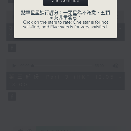
and Continue
0
點擊星星進行評分：一顆星為不滿意，五顆
seconds
00:00
55:19
星為非常滿意。
of
Click on the stars to rate: One star is for not
55
satisfied, and Five stars is for very satisfied.
第二部份 Part 2 (HKT 11:05 -
minutes,
12:00)
19
seconds
0
seconds
00:00
55:09
of
55
第三部份 Part 3 (HKT 12:05 -
minutes,
13:00)
9
seconds