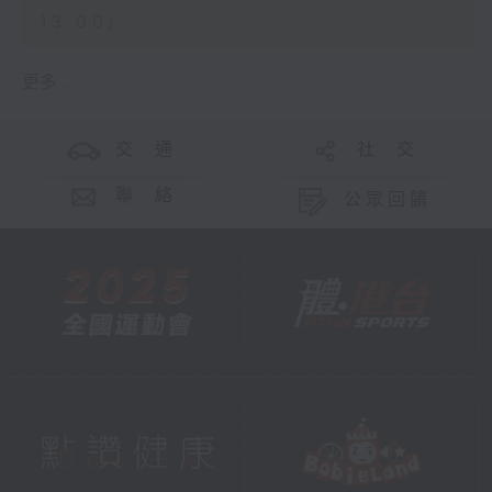
13:00)
更多 ...
交 通
社 交
聯 絡
公眾回饋