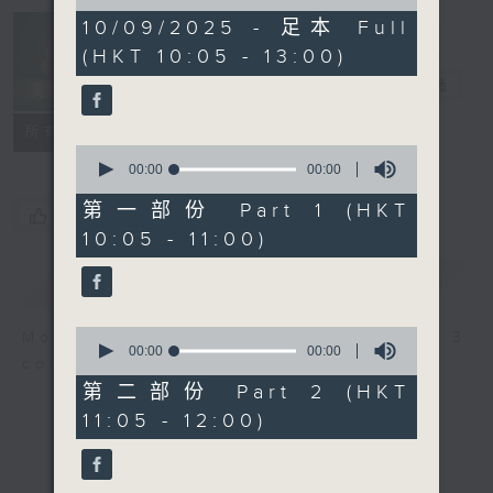
of
0
10/09/2025 - 足本 Full
Non-stop
seconds
(HKT 10:05 - 13:00)
Classics 美樂
無休
電台直播
聯絡
所有集數
0
seconds
00:00
00:00
of
0
第一部份 Part 1 (HKT
您喜歡這個節目嗎?
seconds
10:05 - 11:00)
簡介
GIST
0
More music, less talk - for 3
seconds
00:00
00:00
continuous hours.
of
0
第二部份 Part 2 (HKT
seconds
11:05 - 12:00)