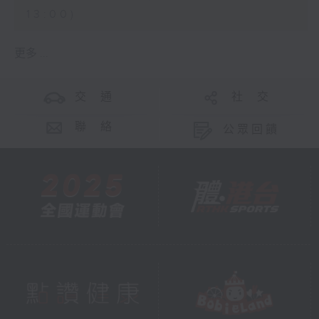
13:00)
更多 ...
交 通
社 交
聯 絡
公眾回饋