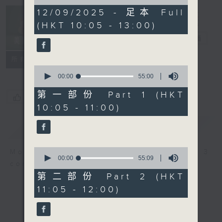
of
2
12/09/2025 - 足本 Full
Non-stop
hours,
(HKT 10:05 - 13:00)
Classics 美樂
45
minutes,
無休
電台直播
0
seconds
聯絡
所有集數
0
seconds
00:00
55:00
of
55
第一部份 Part 1 (HKT
您喜歡這個節目嗎?
minutes,
10:05 - 11:00)
0
seconds
簡介
GIST
0
More music, less talk - for 3
seconds
00:00
55:09
continuous hours.
of
55
第二部份 Part 2 (HKT
minutes,
11:05 - 12:00)
9
seconds