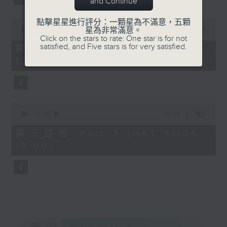
and Continue
0
點擊星星進行評分：一顆星為不滿意，五顆
seconds
00:00
55:19
星為非常滿意。
of
Click on the stars to rate: One star is for not
55
satisfied, and Five stars is for very satisfied.
第二部份 Part 2 (HKT 11:05 -
minutes,
12:00)
19
seconds
0
seconds
00:00
55:09
of
55
第三部份 Part 3 (HKT 12:05 -
minutes,
13:00)
9
seconds