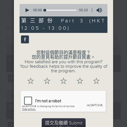
0
最新
LATEST
seconds
00:00
55:10
of
55
第三部份 Part 3 (HKT
minutes,
12:05 - 13:00)
07/08/2026
10
seconds
Non-stop Classics 美樂無休
0
seconds
00:00
2:44:59
您對這個節目的滿意程度？
of
您的意見有助於提升節目質素。
2
07/08/2026 - 足本 Full (HKT
How satisfied are you with this program?
hours,
Your feedback helps to improve the quality of
10:05 - 13:00)
44
the program.
minutes,
59
☆
☆
☆
☆
☆
seconds
0
seconds
00:00
55:10
of
55
第一部份 Part 1 (HKT 10:05 -
minutes,
11:00)
10
seconds
提交及繼續 Submit