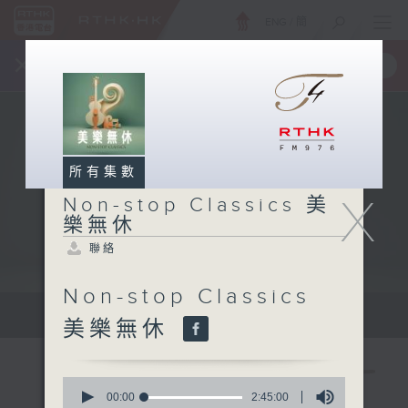
ENG
/
簡
×
全新 RTHK On The Go
取得
一手掌握 RTHK 電台、電視節目
所有集數
X
Non-stop Classics 美
樂無休
聯絡
Non-stop Classics
Mon - Fri 星期一至五 10am
美樂無休
0
seconds
00:00
2:45:00