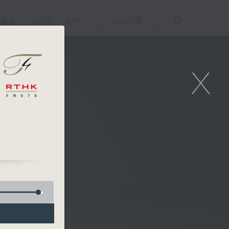
重溫
APPS
我們
ENG
/
簡
X