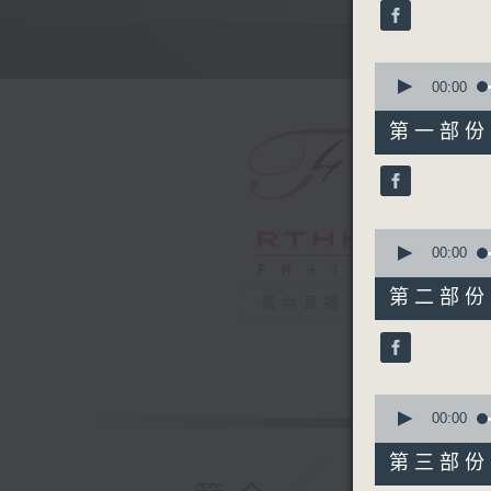
minutes,
59
seconds
90%
0
seconds
00:00
of
55
第一部份 P
minutes,
0
seconds
90%
0
seconds
00:00
of
55
第二部份 P
電台直播
minutes,
9
seconds
90%
0
seconds
00:00
of
55
第三部份 P
minutes,
9