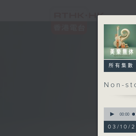
所有集數
Non-s
0
seconds
00:00
of
2
03/10/2
hours,
44