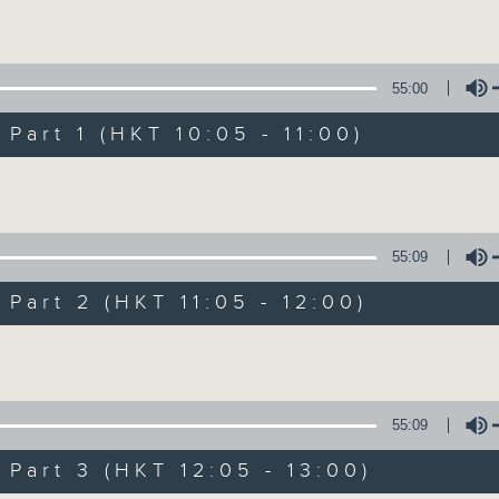
Volume
Mon - Fri 星期一至五 10am
55:00
art 1 (HKT 10:05 - 11:00)
Volume
Non-stop Clas
55:09
聯絡
所有集數
art 2 (HKT 11:05 - 12:00)
Volume
您喜歡這個節目嗎?
55:09
More music, less talk - for 3 contin
art 3 (HKT 12:05 - 13:00)