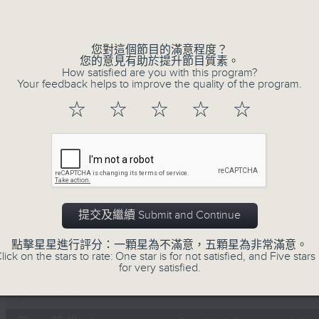
Volume
您對這個節目的滿意程度？
您的意見有助於提升節目質素。
How satisfied are you with this program?
Your feedback helps to improve the quality of the program.
☆
☆
☆
☆
☆
06/08/2026
Non-stop Classics 美樂無休
0
seconds
00:00
of
2
06/08/2026 - 足本 Full (HKT 10:05 
提交及繼續 Submit and Continue
hours,
45
minutes,
點擊星星進行評分：一顆星為不滿意，五顆星為非常滿意。
0
lick on the stars to rate: One star is for not satisfied, and Five stars 
seconds
Volume
for very satisfied.
90%
0
seconds
00:00
of
55