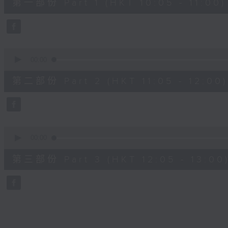
第一部份 Part 1 (HKT 10:05 - 11:00)
minutes,
0
seconds
Volume
90%
0
seconds
00:00
of
55
第二部份 Part 2 (HKT 11:05 - 12:00)
minutes,
9
seconds
Volume
90%
0
seconds
00:00
of
55
第三部份 Part 3 (HKT 12:05 - 13:00
minutes,
10
seconds
Volume
90%