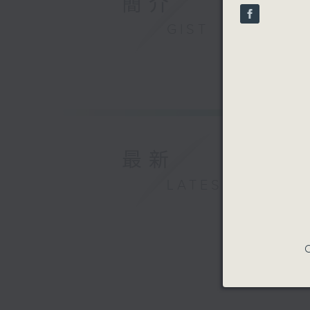
簡介
seconds
90%
GIST
最新
LATEST
C